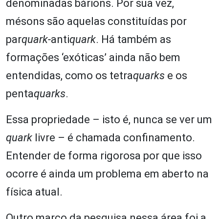
denominadas bárions. Por sua vez,
mésons são aquelas constituídas por
par
quark-
anti
quark
. Há também as
formações ‘exóticas’ ainda não bem
entendidas, como os tetra
quarks
e os
penta
quarks
.
Essa propriedade – isto é, nunca se ver um
quark
livre – é chamada confinamento.
Entender de forma rigorosa por que isso
ocorre é ainda um problema em aberto na
física atual.
Outro marco da pesquisa nessa área foi a