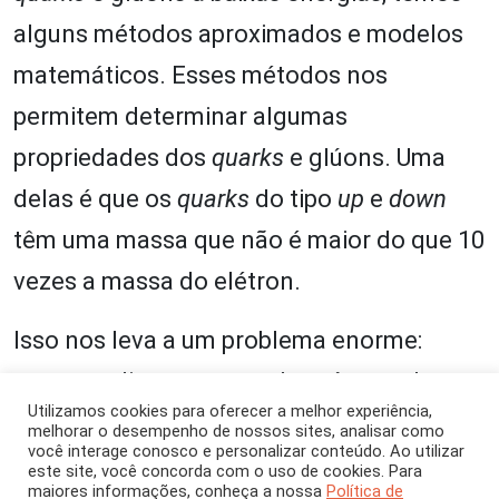
alguns métodos aproximados e modelos
matemáticos. Esses métodos nos
permitem determinar algumas
propriedades dos
quarks
e glúons. Uma
delas é que os
quarks
do tipo
up
e
down
têm uma massa que não é maior do que 10
vezes a massa do elétron.
Isso nos leva a um problema enorme:
como explicar a massa do próton e do
Utilizamos cookies para oferecer a melhor experiência,
nêutron da ordem de 1,9 mil vezes a
melhorar o desempenho de nossos sites, analisar como
você interage conosco e personalizar conteúdo. Ao utilizar
massa do elétron, se a soma das massas
este site, você concorda com o uso de cookies. Para
maiores informações, conheça a nossa
Política de