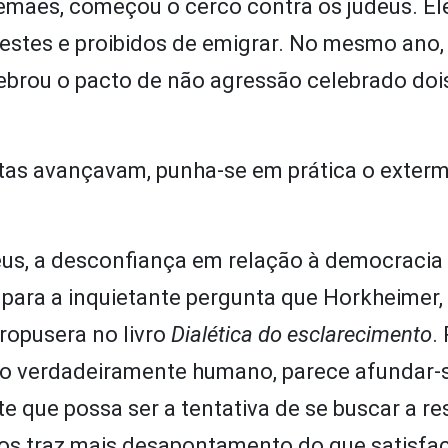
lemães, começou o cerco contra os judeus. El
vestes e proibidos de emigrar. No mesmo ano,
uebrou o pacto de não agressão celebrado doi
stas avançavam, punha-se em prática o exter
eus, a desconfiança em relação à democracia 
para a inquietante pergunta que Horkheimer,
ropusera no livro
Dialética do esclarecimento
.
io verdadeiramente humano, parece afundar
te que possa ser a tentativa de se buscar a r
mãos traz mais desapontamento do que satisfa