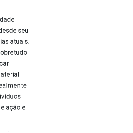
edade
 desde seu
as atuais.
sobretudo
icar
aterial
realmente
divíduos
de ação e