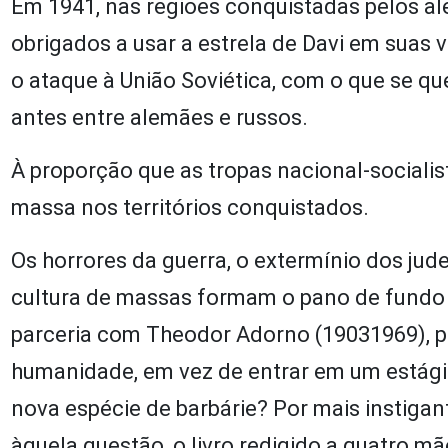
Em 1941, nas regiões conquistadas pelos a
obrigados a usar a estrela de Davi em suas 
o ataque à União Soviética, com o que se q
antes entre alemães e russos.
À proporção que as tropas nacional-sociali
massa nos territórios conquistados.
Os horrores da guerra, o extermínio dos jud
cultura de massas formam o pano de fundo 
parceria com Theodor Adorno (19031969), p
humanidade, em vez de entrar em um estág
nova espécie de barbárie? Por mais instigan
àquela questão, o livro redigido a quatro 