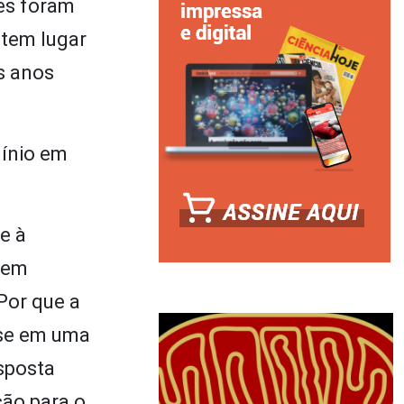
es foram
 tem lugar
s anos
mínio em
e à
 em
 Por que a
-se em uma
esposta
ção para o