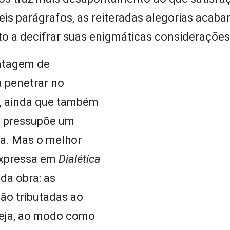
veis parágrafos, as reiteradas alegorias acab
sto a decifrar suas enigmáticas considerações
ntagem de
 penetrar no
e, ainda que também
Ela pressupõe um
ia. Mas o melhor
expressa em
Dialética
da obra: as
são tributadas ao
seja, ao modo como