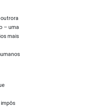
 outrora
vo – uma
ios mais
s humanos
ue
e impôs