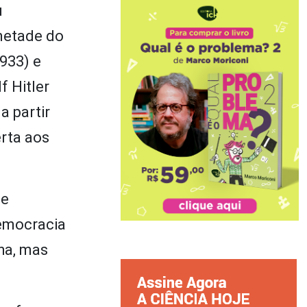
u
metade do
933) e
 Hitler
a partir
rta aos
de
democracia
ha, mas