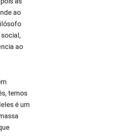
 pois as
onde ao
ilósofo
social,
ência ao
 em
ês, temos
deles é um
 massa
 que