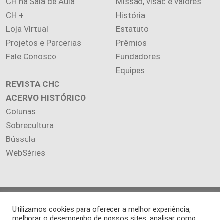
CH na Sala de Aula
Missão, visão e valores
CH +
História
Loja Virtual
Estatuto
Projetos e Parcerias
Prêmios
Fale Conosco
Fundadores
Equipes
REVISTA CHC
ACERVO HISTÓRICO
Colunas
Sobrecultura
Bússola
WebSéries
Copyright 2026 INSTITUTO CIÊNCIA HOJE. Todos os direitos
Utilizamos cookies para oferecer a melhor experiência,
reservados.
melhorar o desempenho de nossos sites, analisar como