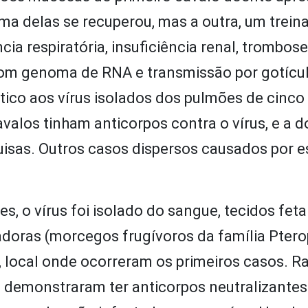
ma delas se recuperou, mas a outra, um trein
a respiratória, insuficiência renal, trombose 
com genoma de RNA e transmissão por gotícu
tico aos vírus isolados dos pulmões de cinco
alos tinham anticorpos contra o vírus, e a d
sas. Outros casos dispersos causados ​​por e
, o vírus foi isolado do sangue, tecidos fetai
voadoras (morcegos frugívoros da família Pter
 local onde ocorreram os primeiros casos. R
 demonstraram ter anticorpos neutralizantes 