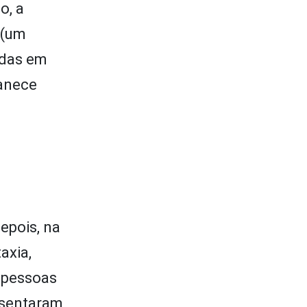
o, a
 (um
adas em
manece
epois, na
axia,
s pessoas
esentaram