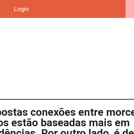
Login
postas conexões entre morc
os estão baseadas mais em
ências. Por outro lado, é de