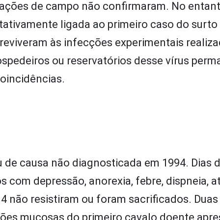
gações de campo não confirmaram. No entant
ativamente ligada ao primeiro caso do surto
breviveram às infecções experimentais realiz
spedeiros ou reservatórios desse vírus per
coincidências.
 de causa não diagnosticada em 1994. Dias d
com depressão, anorexia, febre, dispneia, at
 14 não resistiram ou foram sacrificados. Dua
ções mucosas do primeiro cavalo doente apr