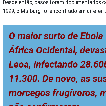
Desde então, casos foram documentados co
1999, o Marburg foi encontrado em diferen
O maior surto de Ebola
África Ocidental, devas
Leoa, infectando 28.6
11.300. De novo, as su
morcegos frugívoros, 