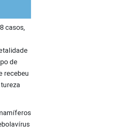
8 casos,
etalidade
ipo de
e recebeu
atureza
 mamíferos
ebolavírus