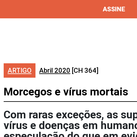
ASSINE
ARTIGO
Abril 2020
[CH 364]
Morcegos e vírus mortais
Com raras exceções, as su
vírus e doenças em human
especulação do que em evid