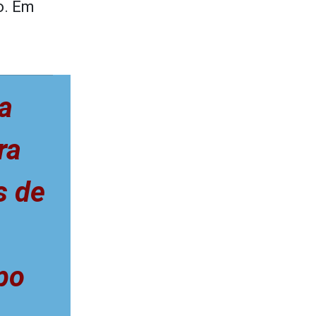
o. Em
a
ra
s de
po