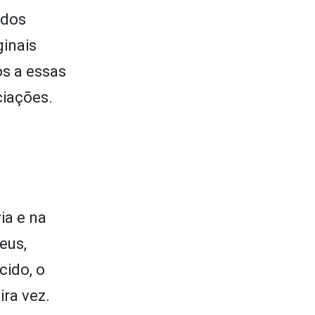
 dos
inais
os a essas
ciações.
ia e na
eus,
cido, o
ra vez.