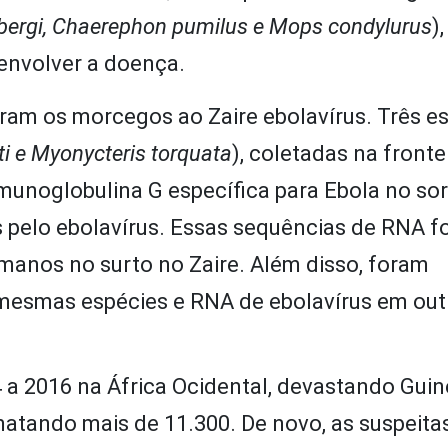
ergi, Chaerephon pumilus e Mops condylurus
),
envolver a doença.
aram os morcegos ao Zaire ebolavírus. Três e
 e Myonycteris torquata
), coletadas na fronte
munoglobulina G específica para Ebola no so
os pelo ebolavírus. Essas sequências de RNA 
manos no surto no Zaire. Além disso, foram
esmas espécies e RNA de ebolavírus em out
a 2016 na África Ocidental, devastando Guiné
matando mais de 11.300. De novo, as suspeita