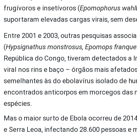
frugívoros e insetívoros (
Epomophorus wahlb
suportaram elevadas cargas virais, sem des
Entre 2001 e 2003, outras pesquisas associ
(
Hypsignathus monstrosus, Epomops franqueti
República do Congo, tiveram detectados a I
viral nos rins e baço – órgãos mais afetad
semelhantes às do ebolavírus isolado de hu
encontrados anticorpos em morcegos das m
espécies.
Mas o maior surto de Ebola ocorreu de 2014 
e Serra Leoa, infectando 28.600 pessoas e 