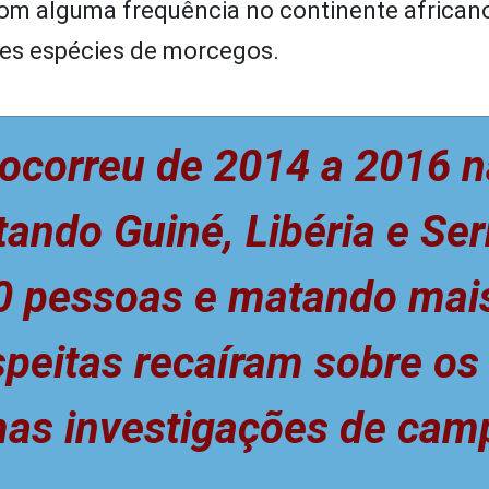
m alguma frequência no continente african
tes espécies de morcegos.
 ocorreu de 2014 a 2016 n
tando Guiné, Libéria e Ser
00 pessoas e matando mai
speitas recaíram sobre os
mas investigações de cam