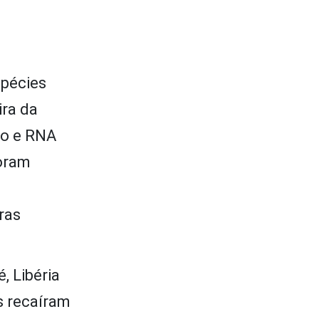
spécies
ira da
ro e RNA
foram
ras
, Libéria
s recaíram