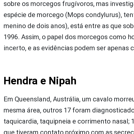
sobre os morcegos frugívoros, mas investi
espécie de morcego (Mops condylurus), tent
menino de dois anos), está entre as que so
1996. Assim, o papel dos morcegos como ho
incerto, e as evidências podem ser apenas 
Hendra e Nipah
Em Queensland, Austrália, um cavalo morreu
mesma área, outros 17 foram diagnosticados 
taquicardia, taquipneia e corrimento nasal;
que tiveram contato próximo com as secre