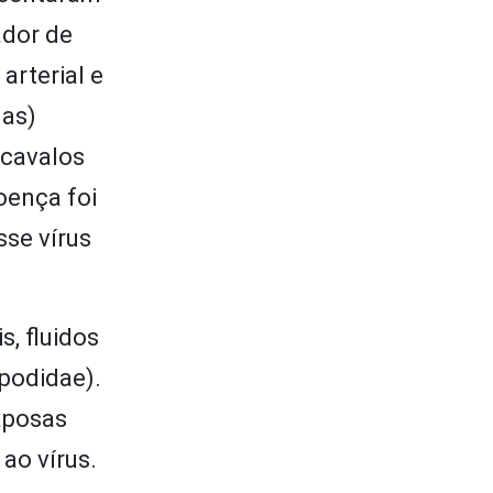
ador de
arterial e
las)
 cavalos
oença foi
sse vírus
s, fluidos
opodidae).
aposas
ao vírus.