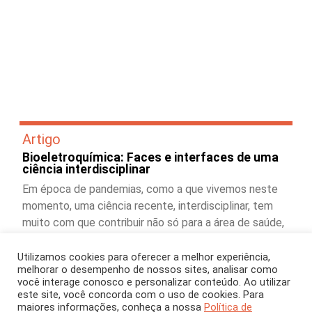
Artigo
Bioeletroquímica: Faces e interfaces de uma
ciência interdisciplinar
Em época de pandemias, como a que vivemos neste
momento, uma ciência recente, interdisciplinar, tem
muito com que contribuir não só para a área de saúde,
mas também para a indústria, o meio ambiente e a
agricultura. Vamos falar de bioeletroquímica?
Utilizamos cookies para oferecer a melhor experiência,
melhorar o desempenho de nossos sites, analisar como
você interage conosco e personalizar conteúdo. Ao utilizar
este site, você concorda com o uso de cookies. Para
maiores informações, conheça a nossa
Política de