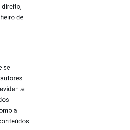
direito,
heiro de
e se
 autores
 evidente
 dos
como a
 conteúdos