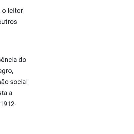
o leitor
outros
sência do
egro,
são social
sta a
(1912-