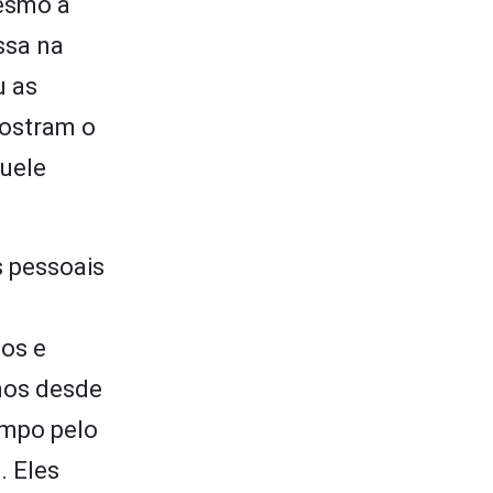
mesmo a
ssa na
u as
mostram o
uele
s pessoais
os e
nos desde
empo pelo
. Eles