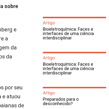
ra sobre
Artigo
nberg e
Bioeletroquímica: Faces e
interfaces de uma ciência
interdisciplinar
re a
agem da
os da
Artigo
Bioeletroquímica: Faces e
interfaces de uma ciência
interdisciplinar
s por seu
Artigo
a e atuou
Preparados para o
desconhecido?
baianas de