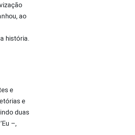
ivização
anhou, ao
 história.
tes e
etórias e
uindo duas
’Eu –,