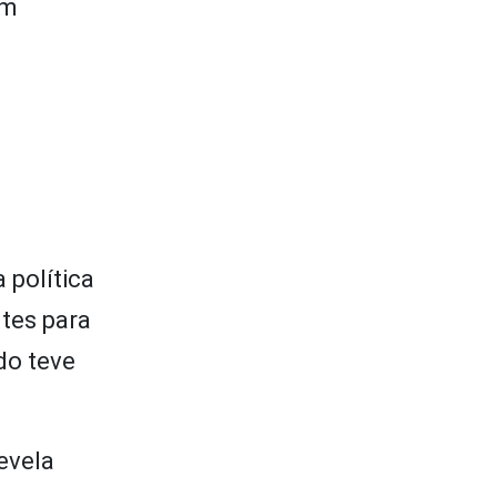
am
 política
ntes para
do teve
evela