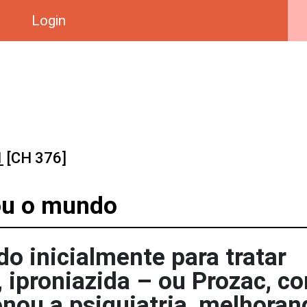
Login
1
[CH 376]
ou o mundo
o inicialmente para tratar
 iproniazida – ou Prozac, c
nou a psiquiatria, melhoran