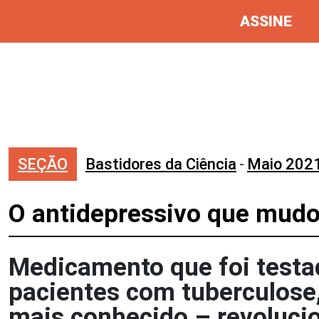
ASSINE
SEÇÃO
Bastidores da Ciência
-
Maio 202
O antidepressivo que mud
Medicamento que foi testad
pacientes com tuberculose,
mais conhecido – revolucio