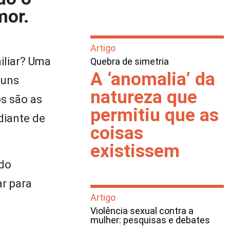
mor.
Artigo
iliar? Uma
Quebra de simetria
A ‘anomalia’ da
guns
natureza que
s são as
permitiu que as
diante de
coisas
existissem
 do
r para
Artigo
Violência sexual contra a
mulher: pesquisas e debates