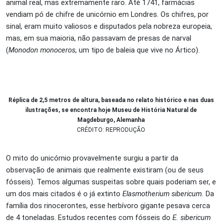
animal real, mas extremamente raro. Até 1741, farmácias
vendiam pó de chifre de unicórnio em Londres. Os chifres, por
sinal, eram muito valiosos e disputados pela nobreza europeia,
mas, em sua maioria, não passavam de presas de narval
(
Monodon monoceros
, um tipo de baleia que vive no Ártico).
Réplica de 2,5 metros de altura, baseada no relato histórico e nas duas
ilustrações, se encontra hoje Museu de História Natural de
Magdeburgo, Alemanha
CRÉDITO: REPRODUÇÃO
O mito do unicórnio provavelmente surgiu a partir da
observação de animais que realmente existiram (ou de seus
fósseis). Temos algumas suspeitas sobre quais poderiam ser, e
um dos mais citados é o já extinto
Elasmotherium sibericum.
Da
família dos rinocerontes, esse herbívoro gigante pesava cerca
de 4 toneladas. Estudos recentes com fósseis do
E.
sibericum