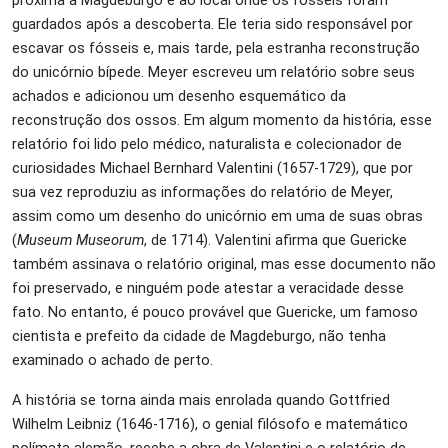
guardados após a descoberta. Ele teria sido responsável por
escavar os fósseis e, mais tarde, pela estranha reconstrução
do unicórnio bípede. Meyer escreveu um relatório sobre seus
achados e adicionou um desenho esquemático da
reconstrução dos ossos. Em algum momento da história, esse
relatório foi lido pelo médico, naturalista e colecionador de
curiosidades Michael Bernhard Valentini (1657-1729), que por
sua vez reproduziu as informações do relatório de Meyer,
assim como um desenho do unicórnio em uma de suas obras
(
Museum Museorum
, de 1714). Valentini afirma que Guericke
também assinava o relatório original, mas esse documento não
foi preservado, e ninguém pode atestar a veracidade desse
fato. No entanto, é pouco provável que Guericke, um famoso
cientista e prefeito da cidade de Magdeburgo, não tenha
examinado o achado de perto.
A história se torna ainda mais enrolada quando Gottfried
Wilhelm Leibniz (1646-1716), o genial filósofo e matemático
polímata alemão, recebe a obra de Valentini e o relatório de