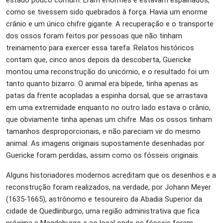
como se tivessem sido quebrados à força. Havia um enorme
crânio e um único chifre gigante. A recuperação e o transporte
dos ossos foram feitos por pessoas que não tinham
treinamento para exercer essa tarefa. Relatos históricos
contam que, cinco anos depois da descoberta, Guericke
montou uma reconstrução do unicórnio, e o resultado foi um
tanto quanto bizarro. O animal era bípede, tinha apenas as
patas da frente acopladas a espinha dorsal, que se arrastava
em uma extremidade enquanto no outro lado estava o crânio,
que obviamente tinha apenas um chifre. Mas os ossos tinham
tamanhos desproporcionais, e não pareciam vir do mesmo
animal. As imagens originais supostamente desenhadas por
Guericke foram perdidas, assim como os fósseis originais.
Alguns historiadores modernos acreditam que os desenhos e a
reconstrução foram realizados, na verdade, por Johann Meyer
(1635-1665), astrônomo e tesoureiro da Abadia Superior da
cidade de Quedlinburgo, uma região administrativa que fica
próxima a Magdeburgo e ao local onde os fósseis foram