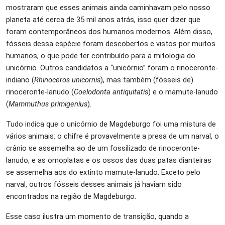
mostraram que esses animais ainda caminhavam pelo nosso
planeta até cerca de 35 mil anos atrás, isso quer dizer que
foram contemporâneos dos humanos modernos. Além disso,
fósseis dessa espécie foram descobertos e vistos por muitos
humanos, o que pode ter contribuído para a mitologia do
unicórnio. Outros candidatos a “unicórnio” foram o rinoceronte-
indiano (
Rhinoceros unicornis
), mas também (fósseis de)
rinoceronte-lanudo (
Coelodonta antiquitatis
) e o mamute-lanudo
(
Mammuthus primigenius
).
Tudo indica que o unicórnio de Magdeburgo foi uma mistura de
vários animais: o chifre é provavelmente a presa de um narval, o
crânio se assemelha ao de um fossilizado de rinoceronte-
lanudo, e as omoplatas e os ossos das duas patas dianteiras
se assemelha aos do extinto mamute-lanudo. Exceto pelo
narval, outros fósseis desses animais já haviam sido
encontrados na região de Magdeburgo.
Esse caso ilustra um momento de transição, quando a