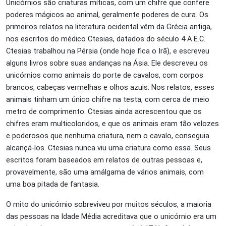
Unicórnios são criaturas míticas, com um chifre que confere
poderes mágicos ao animal, geralmente poderes de cura. Os
primeiros relatos na literatura ocidental vêm da Grécia antiga,
nos escritos do médico Ctesias, datados do século 4 A.E.C.
Ctesias trabalhou na Pérsia (onde hoje fica o Irã), e escreveu
alguns livros sobre suas andanças na Ásia. Ele descreveu os
unicórnios como animais do porte de cavalos, com corpos
brancos, cabeças vermelhas e olhos azuis. Nos relatos, esses
animais tinham um único chifre na testa, com cerca de meio
metro de comprimento. Ctesias ainda acrescentou que os
chifres eram multicoloridos, e que os animais eram tão velozes
e poderosos que nenhuma criatura, nem o cavalo, conseguia
alcançá-los. Ctesias nunca viu uma criatura como essa. Seus
escritos foram baseados em relatos de outras pessoas e,
provavelmente, são uma amálgama de vários animais, com
uma boa pitada de fantasia.
O mito do unicórnio sobreviveu por muitos séculos, a maioria
das pessoas na Idade Média acreditava que o unicórnio era um