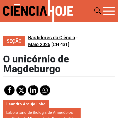
Bastidores da Ciência
-
SEÇÃO
Maio 2026
[CH 431]
O unicórnio de
Magdeburgo
Leandro Araujo Lobo
Laboratório de Biologia de Anaeróbios