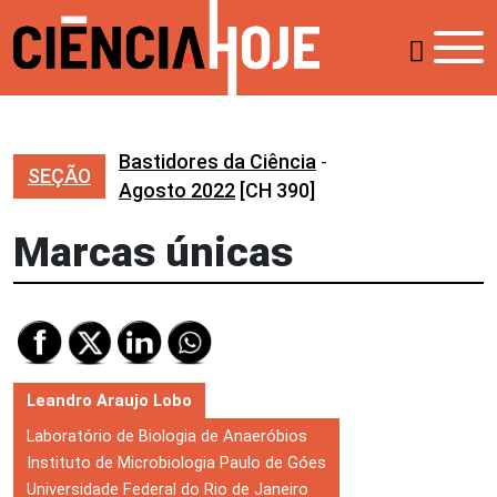
Bastidores da Ciência
-
SEÇÃO
Agosto 2022
[CH 390]
Marcas únicas
Leandro Araujo Lobo
Laboratório de Biologia de Anaeróbios
Instituto de Microbiologia Paulo de Góes
Universidade Federal do Rio de Janeiro