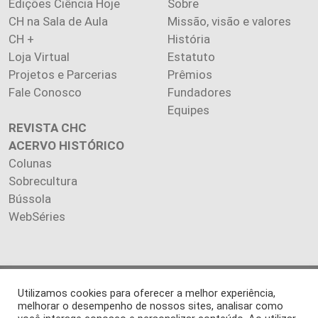
Edições Ciência Hoje
Sobre
CH na Sala de Aula
Missão, visão e valores
CH +
História
Loja Virtual
Estatuto
Projetos e Parcerias
Prêmios
Fale Conosco
Fundadores
Equipes
REVISTA CHC
ACERVO HISTÓRICO
Colunas
Sobrecultura
Bússola
WebSéries
Copyright 2026 INSTITUTO CIÊNCIA HOJE. Todos os direitos
Utilizamos cookies para oferecer a melhor experiência,
reservados.
melhorar o desempenho de nossos sites, analisar como