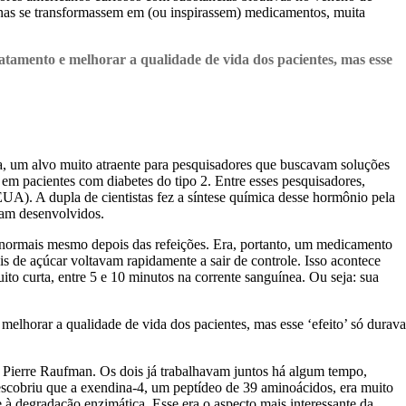
inas se transformassem em (ou inspirassem) medicamentos, muita
atamento e melhorar a qualidade de vida dos pacientes, mas esse
, um alvo muito atraente para pesquisadores que buscavam soluções
em pacientes com diabetes do tipo 2. Entre esses pesquisadores,
UA). A dupla de cientistas fez a síntese química desse hormônio pela
ram desenvolvidos.
 normais mesmo depois das refeições. Era, portanto, um medicamento
s de açúcar voltavam rapidamente a sair de controle. Isso acontece
o curta, entre 5 e 10 minutos na corrente sanguínea. Ou seja: sua
melhorar a qualidade de vida dos pacientes, mas esse ‘efeito’ só durava
n Pierre Raufman. Os dois já trabalhavam juntos há algum tempo,
escobriu que a exendina-4, um peptídeo de 39 aminoácidos, era muito
 à degradação enzimática. Esse era o aspecto mais interessante da