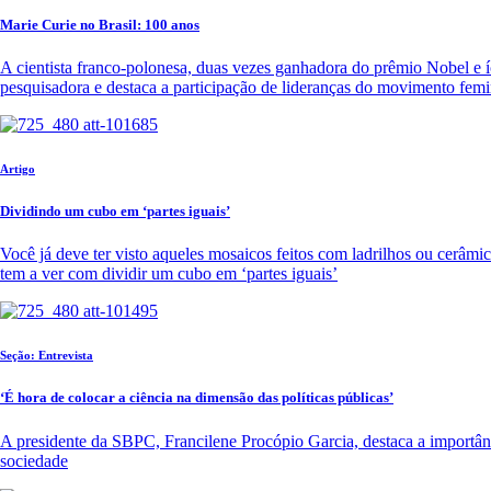
Marie Curie no Brasil: 100 anos
A cientista franco-polonesa, duas vezes ganhadora do prêmio Nobel e 
pesquisadora e destaca a participação de lideranças do movimento femin
Artigo
Dividindo um cubo em ‘partes iguais’
Você já deve ter visto aqueles mosaicos feitos com ladrilhos ou cerâm
tem a ver com dividir um cubo em ‘partes iguais’
Seção: Entrevista
‘É hora de colocar a ciência na dimensão das políticas públicas’
A presidente da SBPC, Francilene Procópio Garcia, destaca a importânc
sociedade