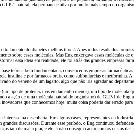
o GLP-1 natural, ela permanece ativa por muito mais tempo no organismo
o tratamento do diabetes mellitus tipo 2. Apesar dos resultados promiss
nciamento sobre essas moléculas. Mas Eng enxergava essas moléculas de 
formar essa ideia em realidade, ele foi atrás das grandes empresas fa
ase teórica bem fundamentada, convencer as empresas farmacêuticas a i
a insulina e por fármacos orais, como sulfoniluréias e metformina. A i
erivado do veneno de um lagarto, algo que não iria agradar ao departame
(um tipo de proteína, mas em tamanho menor), um tipo de molécula que
mitando a ação de uma molécula natural do organismo) de GLP-1 de Eng
inovadores que conhecemos hoje, muita coisa poderia dar errado para a
r interesse na descoberta. Em alguns casos, representantes da indústri
 grandes discussões. Durante esse período, o Eng continuou defendendo
nças iam de mal a pior, e ele já não conseguia arcar com os custos das 