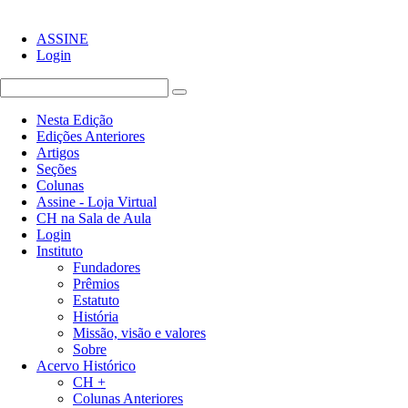
ASSINE
Login
Nesta Edição
Edições Anteriores
Artigos
Seções
Colunas
Assine - Loja Virtual
CH na Sala de Aula
Login
Instituto
Fundadores
Prêmios
Estatuto
História
Missão, visão e valores
Sobre
Acervo Histórico
CH +
Colunas Anteriores