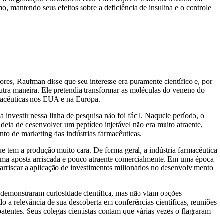
, mantendo seus efeitos sobre a deficiência de insulina e o controle
ores, Raufman disse que seu interesse era puramente científico e, por
outra maneira. Ele pretendia transformar as moléculas do veneno do
rmacêuticas nos EUA e na Europa.
nvestir nessa linha de pesquisa não foi fácil. Naquele período, o
deia de desenvolver um peptídeo injetável não era muito atraente,
nto de marketing das indústrias farmacêuticas.
 tem a produção muito cara. De forma geral, a indústria farmacêutica
 uma aposta arriscada e pouco atraente comercialmente. Em uma época
rriscar a aplicação de investimentos milionários no desenvolvimento
a demonstraram curiosidade científica, mas não viam opções
 a relevância de sua descoberta em conferências científicas, reuniões
patentes. Seus colegas cientistas contam que várias vezes o flagraram