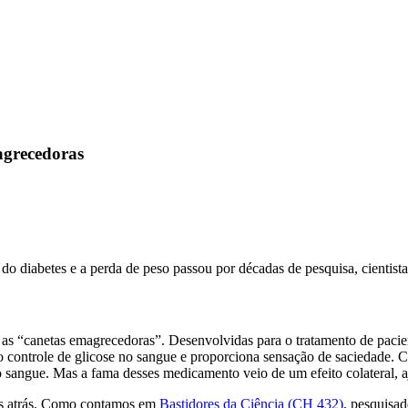
magrecedoras
do diabetes e a perda de peso passou por décadas de pesquisa, cientis
as “canetas emagrecedoras”. Desenvolvidas para o tratamento de pacie
a o controle de glicose no sangue e proporciona sensação de saciedad
 sangue. Mas a fama desses medicamento veio de um efeito colateral, a
os atrás. Como contamos em
Bastidores da Ciência (CH 432)
, pesquisa