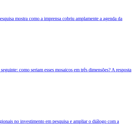
. Pesquisa mostra como a imprensa cobriu amplamente a agenda da
o seguinte: como seriam esses mosaicos em três dimensões? A resposta
egionais no investimento em pesquisa e ampliar o diálogo com a