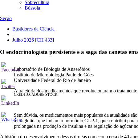
Sobrecultura
Bússola
Seção
Bastidores da Ciência
-
Julho 2026
[CH 433]
O endocrinologista persistente e a saga das canetas e
Leandro Araujo Lobo
Laboratório de Biologia de Anaeróbios
Instituto de Microbiologia Paulo de Góes
Universidade Federal do Rio de Janeiro
A trajetória dos medicamentos que revolucionaram o tratamento 
CRÉDITO: ADOBE STOCK
Sem dúvida, os medicamentos mais populares da atualidade são 
a liraglutida que imitam o hormônio GLP-1, que contribui par
prolongada na produção de insulina e na regulação do açúcar no
A história do desenvolvimento dessas drogas começou cerca de 40 an