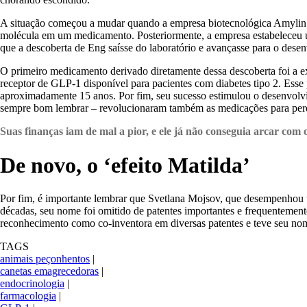
A situação começou a mudar quando a empresa biotecnológica Amylin Ph
molécula em um medicamento. Posteriormente, a empresa estabeleceu um
que a descoberta de Eng saísse do laboratório e avançasse para o dese
O primeiro medicamento derivado diretamente dessa descoberta foi a e
receptor de GLP-1 disponível para pacientes com diabetes tipo 2. Esse
aproximadamente 15 anos. Por fim, seu sucesso estimulou o desenvolvim
sempre bom lembrar – revolucionaram também as medicações para per
Suas finanças iam de mal a pior, e ele já não conseguia arcar com 
De novo, o ‘efeito Matilda’
Por fim, é importante lembrar que Svetlana Mojsov, que desempenhou u
décadas, seu nome foi omitido de patentes importantes e frequentement
reconhecimento como co-inventora em diversas patentes e teve seu nom
TAGS
animais peçonhentos
|
canetas emagrecedoras
|
endocrinologia
|
farmacologia
|