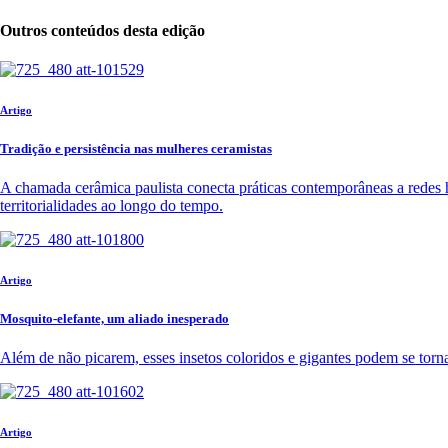
Outros conteúdos desta edição
Artigo
Tradição e persistência nas mulheres ceramistas
A chamada cerâmica paulista conecta práticas contemporâneas a redes hi
territorialidades ao longo do tempo.
Artigo
Mosquito-elefante, um aliado inesperado
Além de não picarem, esses insetos coloridos e gigantes podem se tor
Artigo