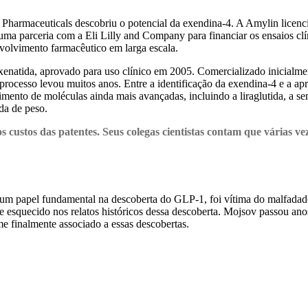
armaceuticals descobriu o potencial da exendina-4. A Amylin licenciou
a parceria com a Eli Lilly and Company para financiar os ensaios clín
nvolvimento farmacêutico em larga escala.
xenatida, aprovado para uso clínico em 2005. Comercializado inicialme
 processo levou muitos anos. Entre a identificação da exendina-4 e a a
ento de moléculas ainda mais avançadas, incluindo a liraglutida, a sem
da de peso.
os custos das patentes. Seus colegas cientistas contam que várias 
m papel fundamental na descoberta do GLP-1, foi vítima do malfadado “
e esquecido nos relatos históricos dessa descoberta. Mojsov passou an
e finalmente associado a essas descobertas.