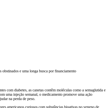
tas obstinados e uma longa busca por financiamento
ntes com diabetes, as canetas contêm moléculas como a semaglutida e
e. Com uma injeção semanal, o medicamento promove uma ação
judar na perda de peso.
dores americanos curiosos com substâncias bioativas no veneno de