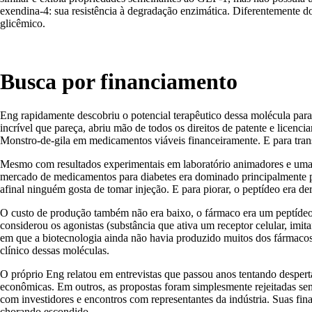
exendina-4: sua resistência à degradação enzimática. Diferentemente d
glicêmico.
Busca por financiamento
Eng rapidamente descobriu o potencial terapêutico dessa molécula para 
incrível que pareça, abriu mão de todos os direitos de patente e lice
Monstro-de-gila em medicamentos viáveis financeiramente. E para trans
Mesmo com resultados experimentais em laboratório animadores e uma b
mercado de medicamentos para diabetes era dominado principalmente pel
afinal ninguém gosta de tomar injeção. E para piorar, o peptídeo era d
O custo de produção também não era baixo, o fármaco era um peptídeo 
considerou os agonistas (substância que ativa um receptor celular, i
em que a biotecnologia ainda não havia produzido muitos dos fármacos 
clínico dessas moléculas.
O próprio Eng relatou em entrevistas que passou anos tentando desperta
econômicas. Em outros, as propostas foram simplesmente rejeitadas sem
com investidores e encontros com representantes da indústria. Suas fina
chorando escondido.