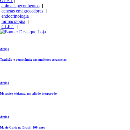
GLP-1
|
animais peçonhentos
|
canetas emagrecedoras
|
endocrinologia
|
farmacologia
|
GLP-1
|
Artigo
Tradição e persistência nas mulheres ceramistas
Artigo
Mosquito-elefante, um aliado inesperado
Artigo
Marie Curie no Brasil: 100 anos