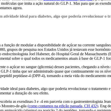
de moléculas que imita a ação natural do GLP-1. Mas para que as exend
contamos agora.
atividade ideal para diabetes, algo que poderia revolucionar o tr
 função de modular a disponibilidade de açúcar na corrente sanguínea
1980, grupos de pesquisa nos Estados Unidos já testavam esse hormônio 
 endocrinologista Joel Habener, do Hospital Geral de Massachusetts (E
amental sobre o qual todos os medicamentos atuais à base de GLP-1 fo
te o açúcar no sangue (glicemia) desses pacientes, chegando a níveis
 GLP-1 tinha que ser administrado quase que continuamente ou os nívei
eptidil peptidase-4 (DPP-4), tornando a meia vida do medicamento muit
dade ideal para diabetes, algo que poderia revolucionar o tratamento e 
mentar a duração do seu efeito.
scobriu as exendinas-3 e -4 em parceria com o gastroenterologista Jea
o Monstro-de-gila
(como contamos na edição passada, CH 432)
. Eng d
m aminoácido (alanina) na posição 2 do peptídeo, tornando-o resistente