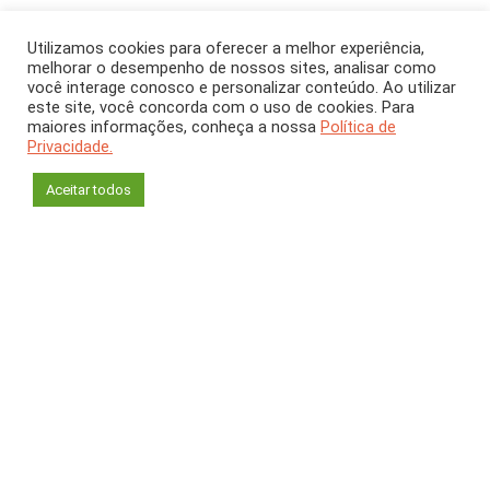
Utilizamos cookies para oferecer a melhor experiência,
melhorar o desempenho de nossos sites, analisar como
você interage conosco e personalizar conteúdo. Ao utilizar
este site, você concorda com o uso de cookies. Para
SEÇÃO
maiores informações, conheça a nossa
Política de
Privacidade.
Mulheres na Ciência
Aceitar todos
Seção: Mulheres na Ciência
Sonhar é preciso
Apaixonada pela bioquímica, Jade de Oliveira recebeu o
Prêmio L’Oréal Para Mulheres na Ciência 2023 pela sua
pesquisa sobre o impacto que uma dieta rica em gordura e
açúcar – já na infância – pode ter no desenvolvimento da