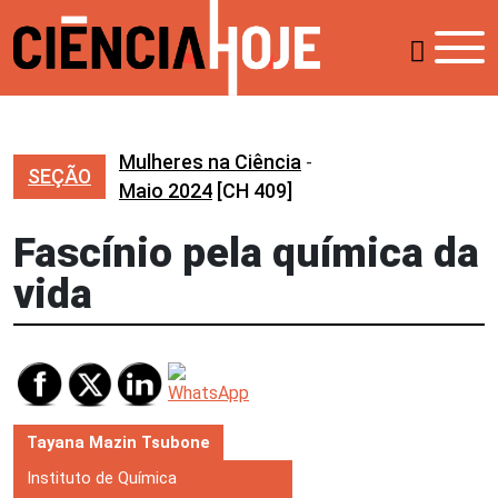
Mulheres na Ciência
-
SEÇÃO
Maio 2024
[CH 409]
Fascínio pela química da
vida
Tayana Mazin Tsubone
Instituto de Química