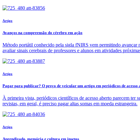
Artigo
Avanços na compreensão do cérebro em ação
Método portátil conhecido pela sigla fNIRS vem permitindo avançar n
avaliar sinais cerebrais de professores e alunos em atividades próxima
Artigo
Pagar para publicar? O preço de veicular um artigo em periódicos de acesso 
À primeira vista, periódicos científicos de acesso aberto parecem ter
revistas, em geral, é preciso pagar altas somas em moeda estrangeira.
Artigo
Aprendizado, memória e cultura em insetos