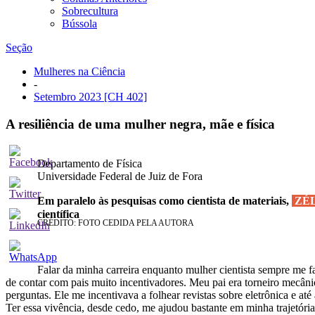
Sobrecultura
Bússola
Seção
Mulheres na Ciência
-
Setembro 2023
[CH 402]
A resiliência de uma mulher negra, mãe e física
Zélia Maria da Costa Ludwig
Departamento de Física
Universidade Federal de Juiz de Fora
Em paralelo às pesquisas como cientista de materiais,
ZÉ
científica
CRÉDITO: FOTO CEDIDA PELA AUTORA
Falar da minha carreira enquanto mulher cientista sempre me fa
de contar com pais muito incentivadores. Meu pai era torneiro mecânic
perguntas. Ele me incentivava a folhear revistas sobre eletrônica e até 
Ter essa vivência, desde cedo, me ajudou bastante em minha trajetóri