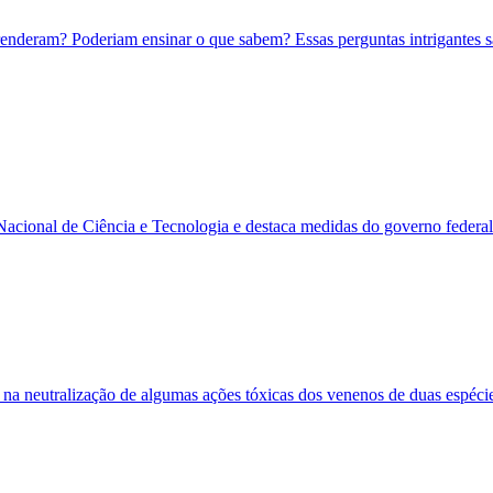
enderam? Poderiam ensinar o que sabem? Essas perguntas intrigantes são
ional de Ciência e Tecnologia e destaca medidas do governo federal pa
s na neutralização de algumas ações tóxicas dos venenos de duas espéc