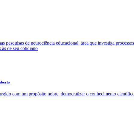
as pesquisas de neurociência educacional, área que investiga processos
s às de seu cotidiano
aberto
 surgido com um propósito nobre: democratizar o conhecimento científico