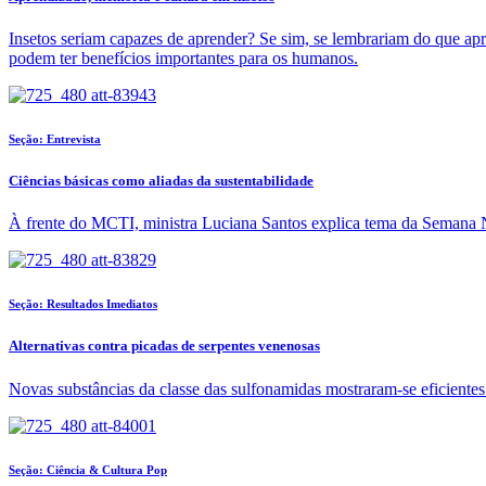
Insetos seriam capazes de aprender? Se sim, se lembrariam do que apr
podem ter benefícios importantes para os humanos.
Seção: Entrevista
Ciências básicas como aliadas da sustentabilidade
À frente do MCTI, ministra Luciana Santos explica tema da Semana Nac
Seção: Resultados Imediatos
Alternativas contra picadas de serpentes venenosas
Novas substâncias da classe das sulfonamidas mostraram-se eficiente
Seção: Ciência & Cultura Pop