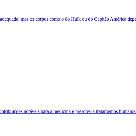
adequada, mas ter corpos como o do Hulk ou do Capitão América depend
ribuições notáveis para a medicina e prescrevia tratamentos humaniza