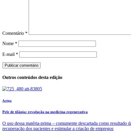
Comentário
*
Nome
*
E-mail
*
Outros conteúdos desta edição
Artigo
Pele de tilápia: revolução na medicina regenerativa
O uso dessa matéria-prima – comumente descartada como resultado da 
recuperação dos pacientes e estimular a criação de empregos