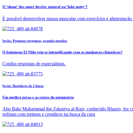
O ‘shape’ dos super-heróis: natural ou ‘fake natty’?
É possível desenvolver massa muscular com exercícios e alimentação 
Seção: Pequenas perguntas, grandes questões
O fenômeno El Niño está se intensificando com as mudanças climáticas?
Confira respostas de especialistas.
Seção: Bastidores da Ciência
Um médico persa e as raízes da psiquiatria
Abu Bakr Muhammad ibn Zakariya al-Razi, conhecido Rhazes, fez cont
sofriam com torturas e crendices na busca da cura