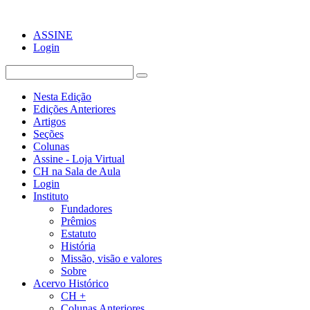
ASSINE
Login
Nesta Edição
Edições Anteriores
Artigos
Seções
Colunas
Assine - Loja Virtual
CH na Sala de Aula
Login
Instituto
Fundadores
Prêmios
Estatuto
História
Missão, visão e valores
Sobre
Acervo Histórico
CH +
Colunas Anteriores