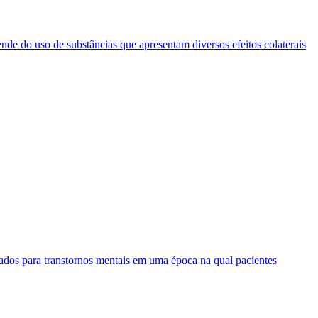
e do uso de substâncias que apresentam diversos efeitos colaterais
dos para transtornos mentais em uma época na qual pacientes