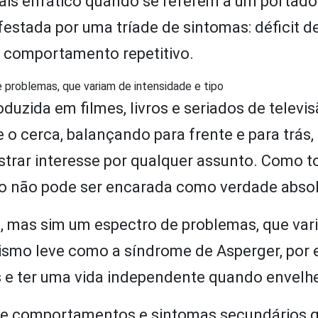
ais enfático quando se referem a um portado
stada por uma tríade de sintomas: déficit d
e comportamento repetitivo.
 problemas, que variam de intensidade e tipo
uzida em filmes, livros e seriados de televis
 o cerca, balançando para frente e para trás,
trar interesse por qualquer assunto. Como t
mo não pode ser encarada como verdade absol
a, mas sim um espectro de problemas, que var
tismo leve como a síndrome de Asperger, por 
s e ter uma vida independente quando envelh
 de comportamentos e sintomas secundários 