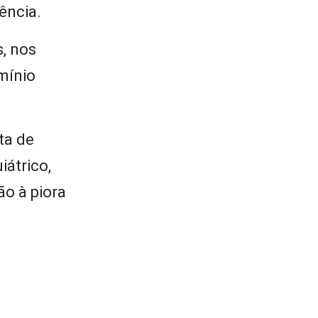
ência.
s, nos
mínio
ta de
iátrico,
o à piora