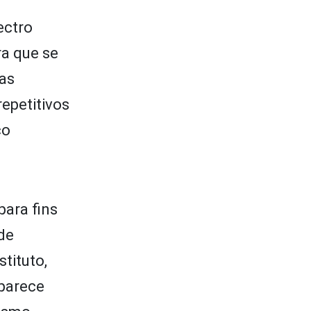
ectro
ra que se
las
epetitivos
co
para fins
 de
tituto,
 parece