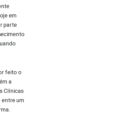
ente
hoje em
r parte
nhecimento
quando
r feito o
bém a
s Clínicas
m entre um
irma.