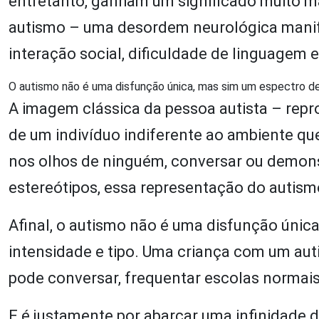
entretanto, ganham um significado muito m
autismo – uma desordem neurológica manife
interação social, dificuldade de linguagem 
O autismo não é uma disfunção única, mas sim um espectro de
A imagem clássica da pessoa autista – reprod
de um indivíduo indiferente ao ambiente que
nos olhos de ninguém, conversar ou demons
estereótipos, essa representação do autis
Afinal, o autismo não é uma disfunção únic
intensidade e tipo. Uma criança com um au
pode conversar, frequentar escolas normai
E é justamente por abarcar uma infinidade