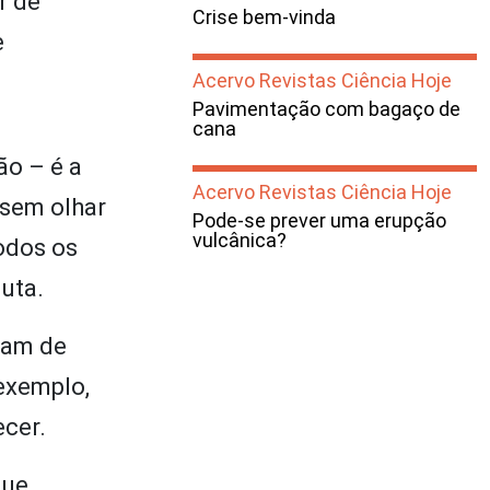
r de
Crise bem-vinda
e
Acervo Revistas Ciência Hoje
Pavimentação com bagaço de
cana
ão – é a
Acervo Revistas Ciência Hoje
 sem olhar
Pode-se prever uma erupção
vulcânica?
odos os
uta.
iam de
exemplo,
ecer.
que