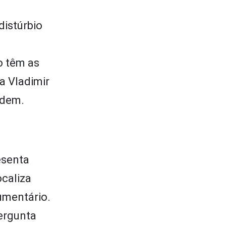
distúrbio
o têm as
a Vladimir
rdem.
esenta
ocaliza
umentário.
pergunta