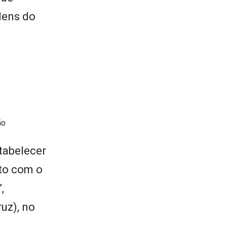
dens do
ão
tabelecer
rto com o
,
uz), no