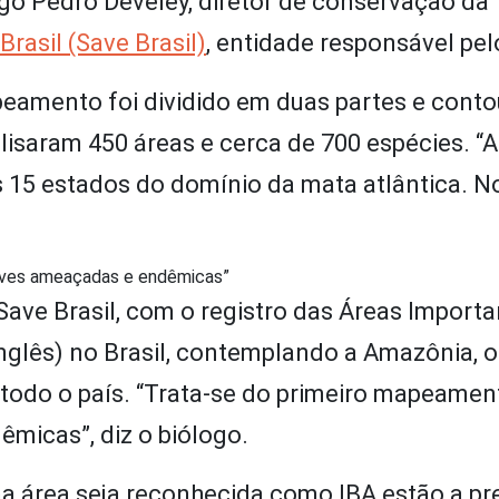
ogo Pedro Develey, diretor de conservação da
rasil (Save Brasil)
, entidade responsável pel
peamento foi dividido em duas partes e cont
lisaram 450 áreas e cerca de 700 espécies. “A
 15 estados do domínio da mata atlântica. No
.
aves ameaçadas e endêmicas”
Save Brasil, com o registro das Áreas Importa
nglês) no Brasil, contemplando a Amazônia, o
todo o país. “Trata-se do primeiro mapeamen
micas”, diz o biólogo.
ma área seja reconhecida como IBA estão a p