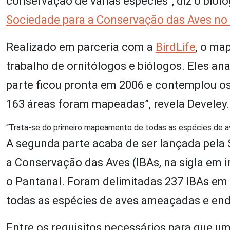
conservação de várias espécies”, diz o biól
Sociedade para a Conservação das Aves no B
Realizado em parceria com a
BirdLife
, o ma
trabalho de ornitólogos e biólogos. Eles ana
parte ficou pronta em 2006 e contemplou os
163 áreas foram mapeadas”, revela Develey
“Trata-se do primeiro mapeamento de todas as espécies de 
A segunda parte acaba de ser lançada pela 
a Conservação das Aves (IBAs, na sigla em i
o Pantanal. Foram delimitadas 237 IBAs em 
todas as espécies de aves ameaçadas e endê
Entre os requisitos necessários para que u