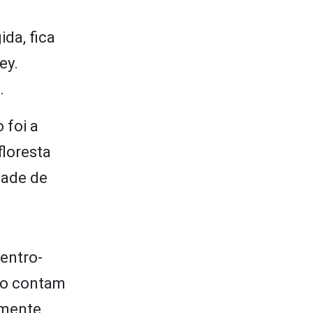
da, fica
ey.
.
 foi a
floresta
dade de
entro-
não contam
lmente