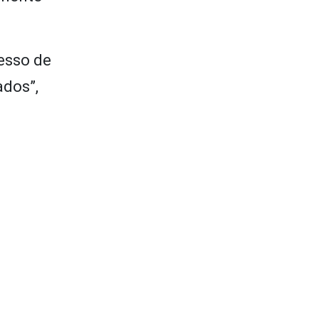
cesso de
ados”,