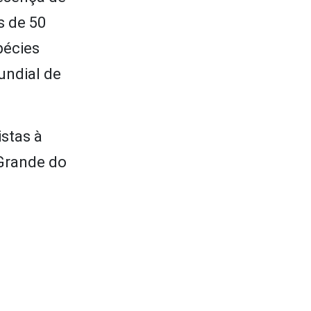
s de 50
pécies
undial de
istas à
 Grande do