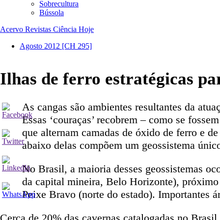
Sobrecultura
Bússola
Acervo Revistas Ciência Hoje
Agosto 2012
[CH 295]
Ilhas de ferro estratégicas p
As cangas são ambientes resultantes da atuaç
Essas ‘couraças’ recobrem – como se fossem
que alternam camadas de óxido de ferro e de 
abaixo delas compõem um geossistema único, p
No Brasil, a maioria desses geossistemas oco
da capital mineira, Belo Horizonte), próximo
Peixe Bravo (norte do estado). Importantes 
Cerca de 20% das cavernas catalogadas no Brasil 