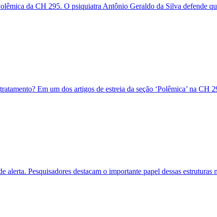
olêmica da CH 295. O psiquiatra Antônio Geraldo da Silva defende que,
ratamento? Em um dos artigos de estreia da seção ‘Polêmica’ na CH 295
 alerta. Pesquisadores destacam o importante papel dessas estruturas 