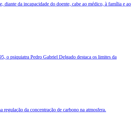
 diante da incapacidade do doente, cabe ao médico, à família e ao
, o psiquiatra Pedro Gabriel Delgado destaca os limites da
na regulação da concentração de carbono na atmosfera.