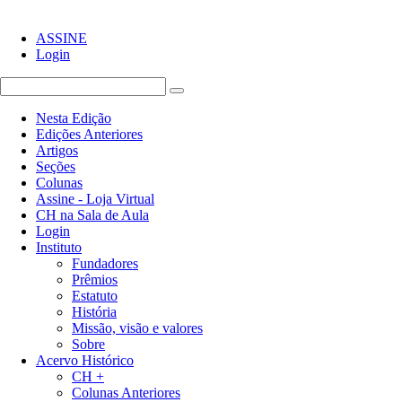
ASSINE
Login
Nesta Edição
Edições Anteriores
Artigos
Seções
Colunas
Assine - Loja Virtual
CH na Sala de Aula
Login
Instituto
Fundadores
Prêmios
Estatuto
História
Missão, visão e valores
Sobre
Acervo Histórico
CH +
Colunas Anteriores