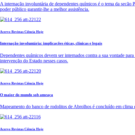
A internação involuntária de dependentes químicos é o tema da seção P
poder público garantir-lhe a melhor assistência.
Acervo Revistas Ciência Hoje
Internação involuntária: implicações éticas, clínicas e legais
Dependentes químicos devem ser internados contra a sua vontade para t
intervenção do Estado nesses casos.
Acervo Revistas Ciência Hoje
O maior do mundo sob ameaça
Mapeamento do banco de rodolitos de Abrolhos é concluído em clima de
Acervo Revistas Ciência Hoje