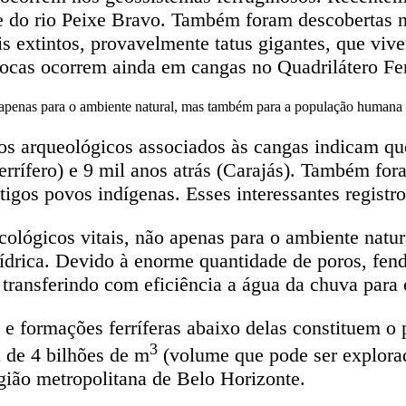
e do rio Peixe Bravo. Também foram descobertas ne
s extintos, provavelmente tatus gigantes, que viver
otocas ocorrem ainda em cangas no Quadrilátero Fer
o apenas para o ambiente natural, mas também para a população humana
ios arqueológicos associados às cangas indicam q
errífero) e 9 mil anos atrás (Carajás). Também fo
tigos povos indígenas. Esses interessantes registr
cológicos vitais, não apenas para o ambiente nat
rica. Devido à enorme quantidade de poros, fendas
transferindo com eficiência a água da chuva para 
 e formações ferríferas abaixo delas constituem o
3
a de 4 bilhões de m
(volume que pode ser explora
gião metropolitana de Belo Horizonte.