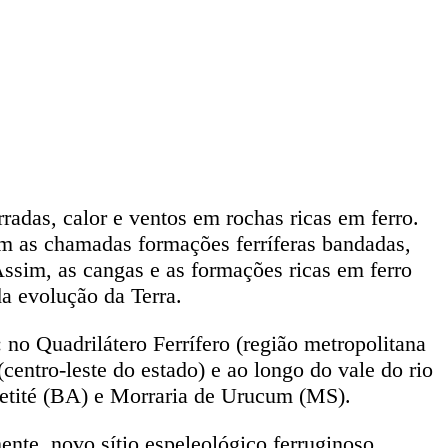
radas, calor e ventos em rochas ricas em ferro.
m as chamadas formações ferríferas bandadas,
Assim, as cangas e as formações ricas em ferro
a evolução da Terra.
 no Quadrilátero Ferrífero (região metropolitana
entro-leste do estado) e ao longo do vale do rio
aetité (BA) e Morraria de Urucum (MS).
nte, novo sítio espeleológico ferruginoso,