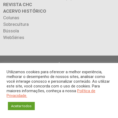
REVISTA CHC
ACERVO HISTÓRICO
Colunas
Sobrecultura
Bússola
WebSéries
Copyright 2026 INSTITUTO CIÊNCIA HOJE. Todos os direitos
reservados.
Utilizamos cookies para oferecer a melhor experiência,
Os artigos publicados na revista refletem exclusivamente a
melhorar o desempenho de nossos sites, analisar como
opinião de seus autores.
você interage conosco e personalizar conteúdo. Ao utilizar
este site, você concorda com o uso de cookies. Para
É proibida a reprodução, integral ou parcial, do conteúdo (imagens
maiores informações, conheça a nossa
Política de
e textos) sem prévia autorização.
Privacidade.
Aceitar todos