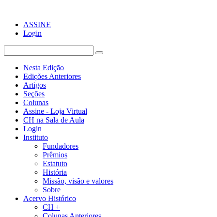
ASSINE
Login
Nesta Edição
Edições Anteriores
Artigos
Seções
Colunas
Assine - Loja Virtual
CH na Sala de Aula
Login
Instituto
Fundadores
Prêmios
Estatuto
História
Missão, visão e valores
Sobre
Acervo Histórico
CH +
Colunas Anteriores