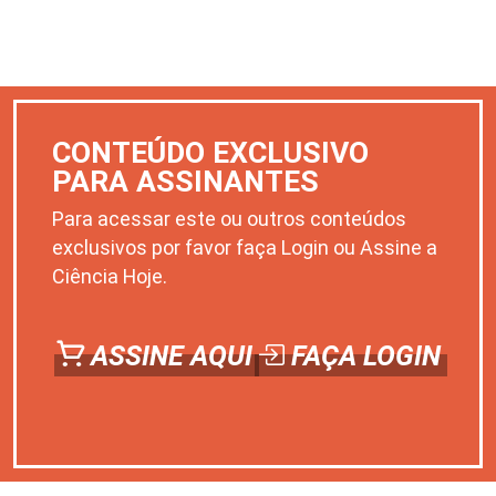
CONTEÚDO EXCLUSIVO
PARA ASSINANTES
Para acessar este ou outros conteúdos
exclusivos por favor faça Login ou Assine a
Ciência Hoje.
ASSINE AQUI
FAÇA LOGIN