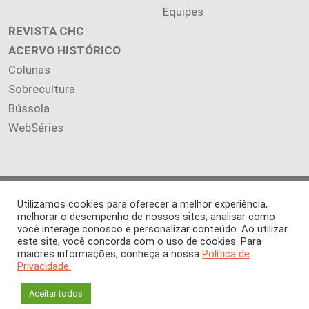
Equipes
REVISTA CHC
ACERVO HISTÓRICO
Colunas
Sobrecultura
Bússola
WebSéries
Copyright 2026 INSTITUTO CIÊNCIA HOJE. Todos os direitos
Utilizamos cookies para oferecer a melhor experiência,
reservados.
melhorar o desempenho de nossos sites, analisar como
Os artigos publicados na revista refletem exclusivamente a
você interage conosco e personalizar conteúdo. Ao utilizar
este site, você concorda com o uso de cookies. Para
opinião de seus autores.
maiores informações, conheça a nossa
Política de
É proibida a reprodução, integral ou parcial, do conteúdo (imagens
Privacidade.
e textos) sem prévia autorização.
Aceitar todos