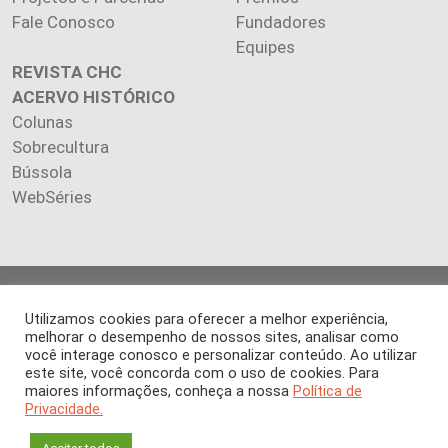
Fale Conosco
Fundadores
Equipes
REVISTA CHC
ACERVO HISTÓRICO
Colunas
Sobrecultura
Bússola
WebSéries
Copyright 2026 INSTITUTO CIÊNCIA HOJE. Todos os direitos
Utilizamos cookies para oferecer a melhor experiência,
reservados.
melhorar o desempenho de nossos sites, analisar como
Os artigos publicados na revista refletem exclusivamente a
você interage conosco e personalizar conteúdo. Ao utilizar
opinião de seus autores.
este site, você concorda com o uso de cookies. Para
É proibida a reprodução, integral ou parcial, do conteúdo (imagens
maiores informações, conheça a nossa
Política de
e textos) sem prévia autorização.
Privacidade.