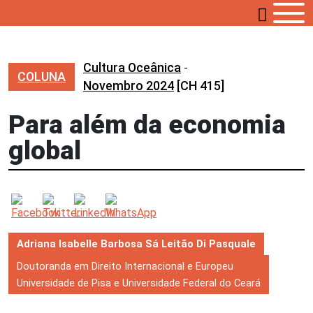
Cultura Oceânica
-
COLUNA
Novembro 2024
[CH 415]
Para além da economia
global
Adriana Isabelle Barbosa Sá Leitão Di Pasquale
Doutoranda em Direito Internacional e Europeu
Universidade de Pisa e Universidade Federal do Ceará