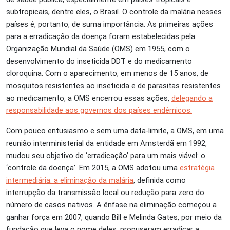
subtropicais, dentre eles, o Brasil. O controle da malária nesses
países é, portanto, de suma importância. As primeiras ações
para a erradicação da doença foram estabelecidas pela
Organização Mundial da Saúde (OMS) em 1955, com o
desenvolvimento do inseticida DDT e do medicamento
cloroquina. Com o aparecimento, em menos de 15 anos, de
mosquitos resistentes ao inseticida e de parasitas resistentes
ao medicamento, a OMS encerrou essas ações,
delegando a
responsabilidade aos governos dos países endêmicos.
Com pouco entusiasmo e sem uma data-limite, a OMS, em uma
reunião interministerial da entidade em Amsterdã em 1992,
mudou seu objetivo de ‘erradicação’ para um mais viável: o
‘controle da doença’. Em 2015, a OMS adotou uma
estratégia
intermediária: a eliminação da malária
, definida como
interrupção da transmissão local ou redução para zero do
número de casos nativos. A ênfase na eliminação começou a
ganhar força em 2007, quando Bill e Melinda Gates, por meio da
fundação que leva o nome deles, propuseram erradicar a