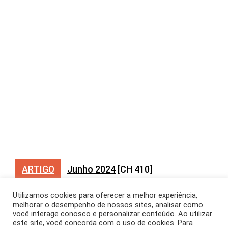
ARTIGO
Junho 2024
[CH 410]
Ritmos urbanos: como
Utilizamos cookies para oferecer a melhor experiência,
melhorar o desempenho de nossos sites, analisar como
tempo e espaço
você interage conosco e personalizar conteúdo. Ao utilizar
este site, você concorda com o uso de cookies. Para