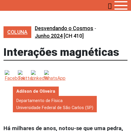
Desvendando o Cosmos
-
COLUNA
Junho 2024
[CH 410]
Interações magnéticas
Adilson de Oliveira
Departamento de Física
Universidade Federal de São Carlos (SP)
Há milhares de anos, notou-se que uma pedra,