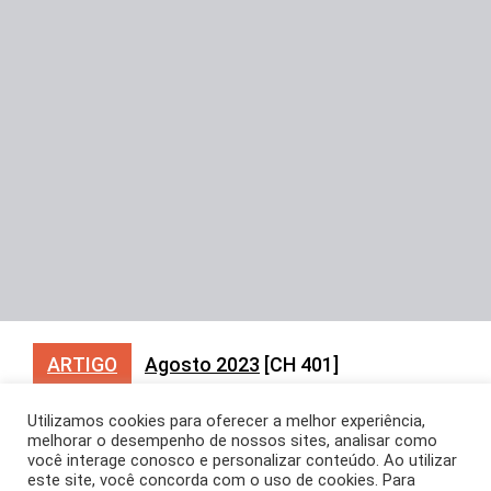
ARTIGO
Agosto 2023
[CH 401]
SpiN-Tec, o caminho
Utilizamos cookies para oferecer a melhor experiência,
melhorar o desempenho de nossos sites, analisar como
para uma vacina
você interage conosco e personalizar conteúdo. Ao utilizar
este site, você concorda com o uso de cookies. Para