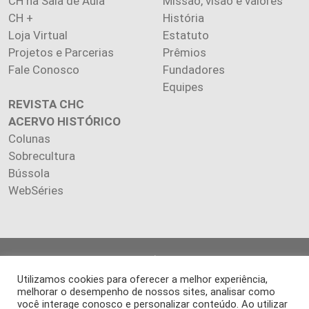
CH na Sala de Aula
Missão, visão e valores
CH +
História
Loja Virtual
Estatuto
Projetos e Parcerias
Prêmios
Fale Conosco
Fundadores
Equipes
REVISTA CHC
ACERVO HISTÓRICO
Colunas
Sobrecultura
Bússola
WebSéries
Copyright 2026 INSTITUTO CIÊNCIA HOJE. Todos os direitos
reservados.
Utilizamos cookies para oferecer a melhor experiência,
Os artigos publicados na revista refletem exclusivamente a
melhorar o desempenho de nossos sites, analisar como
você interage conosco e personalizar conteúdo. Ao utilizar
opinião de seus autores.