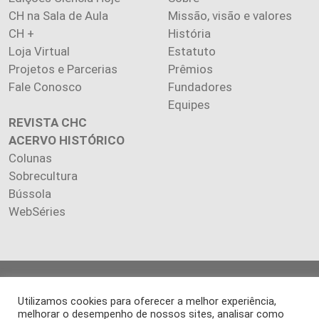
CH na Sala de Aula
Missão, visão e valores
CH +
História
Loja Virtual
Estatuto
Projetos e Parcerias
Prêmios
Fale Conosco
Fundadores
Equipes
REVISTA CHC
ACERVO HISTÓRICO
Colunas
Sobrecultura
Bússola
WebSéries
Copyright 2026 INSTITUTO CIÊNCIA HOJE. Todos os direitos
reservados.
Utilizamos cookies para oferecer a melhor experiência,
melhorar o desempenho de nossos sites, analisar como
Os artigos publicados na revista refletem exclusivamente a