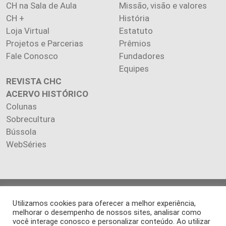
CH na Sala de Aula
Missão, visão e valores
CH +
História
Loja Virtual
Estatuto
Projetos e Parcerias
Prêmios
Fale Conosco
Fundadores
Equipes
REVISTA CHC
ACERVO HISTÓRICO
Colunas
Sobrecultura
Bússola
WebSéries
Copyright 2026 INSTITUTO CIÊNCIA HOJE. Todos os direitos
Utilizamos cookies para oferecer a melhor experiência,
reservados.
melhorar o desempenho de nossos sites, analisar como
Os artigos publicados na revista refletem exclusivamente a
você interage conosco e personalizar conteúdo. Ao utilizar