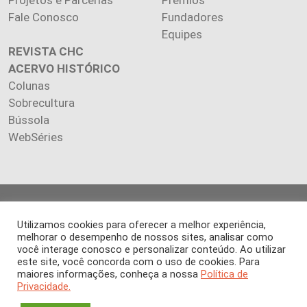
Fale Conosco
Fundadores
Equipes
REVISTA CHC
ACERVO HISTÓRICO
Colunas
Sobrecultura
Bússola
WebSéries
Copyright 2026 INSTITUTO CIÊNCIA HOJE. Todos os direitos
reservados.
Utilizamos cookies para oferecer a melhor experiência,
Os artigos publicados na revista refletem exclusivamente a
melhorar o desempenho de nossos sites, analisar como
você interage conosco e personalizar conteúdo. Ao utilizar
opinião de seus autores.
este site, você concorda com o uso de cookies. Para
É proibida a reprodução, integral ou parcial, do conteúdo (imagens
maiores informações, conheça a nossa
Política de
e textos) sem prévia autorização.
Privacidade.