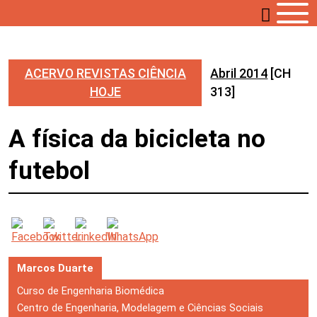
ACERVO REVISTAS CIÊNCIA
Abril 2014
[CH
HOJE
313]
A física da bicicleta no
futebol
Marcos Duarte
Curso de Engenharia Biomédica
Centro de Engenharia, Modelagem e Ciências Sociais