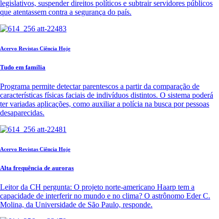
legislativos, suspender direitos políticos e subtrair servidores públicos
que atentassem contra a segurança do país.
Acervo Revistas Ciência Hoje
Tudo em família
Programa permite detectar parentescos a partir da comparação de
características físicas faciais de indivíduos distintos. O sistema poderá
ter variadas aplicações, como auxiliar a polícia na busca por pessoas
desaparecidas.
Acervo Revistas Ciência Hoje
Alta frequência de auroras
Leitor da CH pergunta: O projeto norte-americano Haarp tem a
capacidade de interferir no mundo e no clima? O astrônomo Eder C.
Molina, da Universidade de São Paulo, responde.