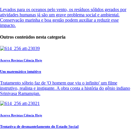
Levados para os oceanos pelo vento, os resíduos sólidos gerados por
atividades humanas já são um grave problema social e ambiental.
Conservação marinha e boa gestão podem auxiliar a reduzir esse
impacto.
Outros conteúdos nesta categoria
Acervo Revistas Ciência Hoje
Um matemático intuitivo
Tratamento sóbrio faz de 'O homem que viu o infinito' um filme
instrutivo, realista e instigante. A obra conta a história do gênio indiano
Srinivasa Ramanujan.
Acervo Revistas Ciência Hoje
Tentativa de desmantelamento do Estado Social