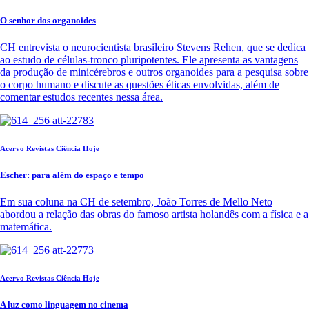
O senhor dos organoides
CH entrevista o neurocientista brasileiro Stevens Rehen, que se dedica
ao estudo de células-tronco pluripotentes. Ele apresenta as vantagens
da produção de minicérebros e outros organoides para a pesquisa sobre
o corpo humano e discute as questões éticas envolvidas, além de
comentar estudos recentes nessa área.
Acervo Revistas Ciência Hoje
Escher: para além do espaço e tempo
Em sua coluna na CH de setembro, João Torres de Mello Neto
abordou a relação das obras do famoso artista holandês com a física e a
matemática.
Acervo Revistas Ciência Hoje
A luz como linguagem no cinema