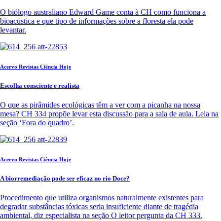
O biólogo australiano Edward Game conta à CH como funciona a
bioacústica e que tipo de informações sobre a floresta ela pode
levantar.
Acervo Revistas Ciência Hoje
Escolha consciente e realista
O que as pirâmides ecológicas têm a ver com a picanha na nossa
mesa? CH 334 propõe levar esta discussão para a sala de aula. Leia na
seção ‘Fora do quadro’.
Acervo Revistas Ciência Hoje
A biorremediação pode ser eficaz no rio Doce?
Procedimento que utiliza organismos naturalmente existentes para
degradar substâncias tóxicas seria insuficiente diante de tragédia
ambiental, diz especialista na seção O leitor pergunta da CH 333.