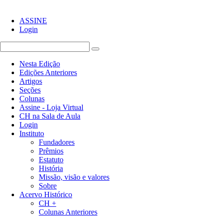
ASSINE
Login
Nesta Edição
Edições Anteriores
Artigos
Seções
Colunas
Assine - Loja Virtual
CH na Sala de Aula
Login
Instituto
Fundadores
Prêmios
Estatuto
História
Missão, visão e valores
Sobre
Acervo Histórico
CH +
Colunas Anteriores