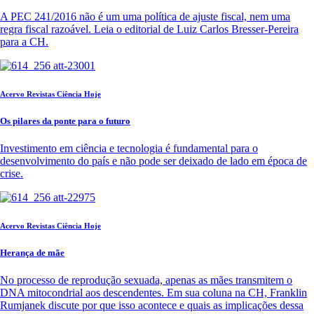
A PEC 241/2016 não é um uma política de ajuste fiscal, nem uma
regra fiscal razoável. Leia o editorial de Luiz Carlos Bresser-Pereira
para a CH.
Acervo Revistas Ciência Hoje
Os pilares da ponte para o futuro
Investimento em ciência e tecnologia é fundamental para o
desenvolvimento do país e não pode ser deixado de lado em época de
crise.
Acervo Revistas Ciência Hoje
Herança de mãe
No processo de reprodução sexuada, apenas as mães transmitem o
DNA mitocondrial aos descendentes. Em sua coluna na CH, Franklin
Rumjanek discute por que isso acontece e quais as implicações dessa