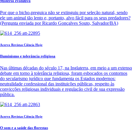
Mistério evolutivo
Por que o bicho-preguiça não se extinguiu por seleção natural, sendo
ele um animal tão lento e, portanto, alvo fácil para os seus predadores?
(Pergunta enviada por Ricardo Gonçalves Souto, Salvador/BA)
Acervo Revistas Ciência Hoje
Iluminismo e tolerância religiosa
Nas últimas décadas do século 17, na Inglaterra, em meio a um extenso
debate em torno à tolerância religiosa, foram esboçados os contornos
do secularismo jurídico que fundamenta os Estados modernos:
neutralidade confessional das instituições públicas, respeito às
convicções religiosas individuais e regulação civil de sua expressão
pública.
Acervo Revistas Ciência Hoje
O som e a saúde das florestas