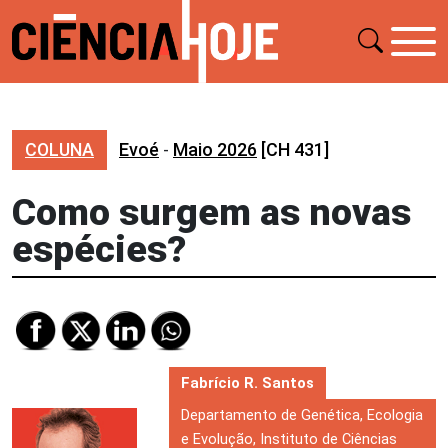
COLUNA
Evoé
-
Maio 2026
[CH 431]
Como surgem as novas
espécies?
Fabrício R. Santos
Departamento de Genética, Ecologia
e Evolução, Instituto de Ciências