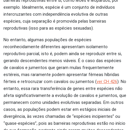
barreiras reprodutivas entre si, como leões e leopardos, por
exemplo. Idealmente, espécie é um conjunto de indivíduos
intercruzantes com independência evolutiva de outras
espécies, cuja separação é promovida pelas barreiras
reprodutivas (isso para as espécies sexuadas).
No entanto, algumas populações de espécies
reconhecidamente diferentes apresentam isolamento
reprodutivo parcial, isto é, podem ainda se reproduzir entre si,
gerando descendentes menos viáveis. É o caso das espécies
de cavalos e jumentos que geram mulas frequentemente
estéreis, mas raramente podem apresentar fêmeas híbridas
férteis e retrocruzar com cavalos ou jumentos (
ver CH 426
). No
entanto, essa rara transferência de genes entre espécies não
afeta significativamente a evolução de cavalos e jumentos, que
permanecem como unidades evolutivas separadas. Em outros
casos, as populações podem estar em estágios iniciais de
divergência, às vezes chamadas de “espécies incipientes” ou
“quase-espécies”, pois as barreiras reprodutivas estão no início