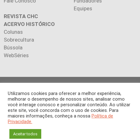
Fale Conosco
Fundadores
Equipes
REVISTA CHC
ACERVO HISTÓRICO
Colunas
Sobrecultura
Bússola
WebSéries
Copyright 2026 INSTITUTO CIÊNCIA HOJE. Todos os direitos
Utilizamos cookies para oferecer a melhor experiência,
reservados.
melhorar o desempenho de nossos sites, analisar como
Os artigos publicados na revista refletem exclusivamente a
você interage conosco e personalizar conteúdo. Ao utilizar
opinião de seus autores.
este site, você concorda com o uso de cookies. Para
É proibida a reprodução, integral ou parcial, do conteúdo (imagens
maiores informações, conheça a nossa
Política de
e textos) sem prévia autorização.
Privacidade.
Aceitar todos