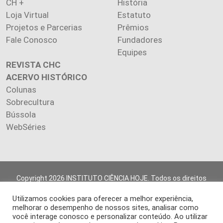
CH +
História
Loja Virtual
Estatuto
Projetos e Parcerias
Prêmios
Fale Conosco
Fundadores
Equipes
REVISTA CHC
ACERVO HISTÓRICO
Colunas
Sobrecultura
Bússola
WebSéries
Copyright 2026 INSTITUTO CIÊNCIA HOJE. Todos os direitos
reservados.
Utilizamos cookies para oferecer a melhor experiência,
Os artigos publicados na revista refletem exclusivamente a
melhorar o desempenho de nossos sites, analisar como
opinião de seus autores.
você interage conosco e personalizar conteúdo. Ao utilizar
É proibida a reprodução, integral ou parcial, do conteúdo (imagens