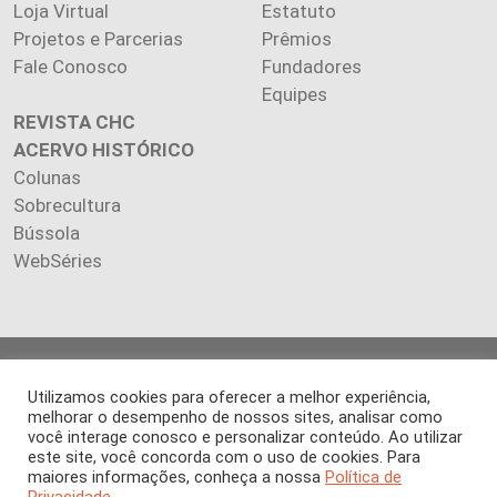
Loja Virtual
Estatuto
Projetos e Parcerias
Prêmios
Fale Conosco
Fundadores
Equipes
REVISTA CHC
ACERVO HISTÓRICO
Colunas
Sobrecultura
Bússola
WebSéries
Copyright 2026 INSTITUTO CIÊNCIA HOJE. Todos os direitos
Utilizamos cookies para oferecer a melhor experiência,
reservados.
melhorar o desempenho de nossos sites, analisar como
Os artigos publicados na revista refletem exclusivamente a
você interage conosco e personalizar conteúdo. Ao utilizar
opinião de seus autores.
este site, você concorda com o uso de cookies. Para
É proibida a reprodução, integral ou parcial, do conteúdo (imagens
maiores informações, conheça a nossa
Política de
e textos) sem prévia autorização.