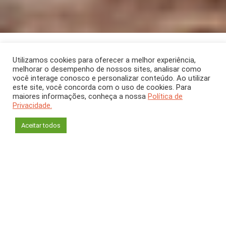
ARTIGO
Dezembro 2023
[CH 405]
Utilizamos cookies para oferecer a melhor experiência,
melhorar o desempenho de nossos sites, analisar como
Exóticas e invasoras:
você interage conosco e personalizar conteúdo. Ao utilizar
este site, você concorda com o uso de cookies. Para
desafio para a
maiores informações, conheça a nossa
Política de
Privacidade.
biodiversidade
Aceitar todos
Reuber Albuquerque Brandão
Laboratório de Fauna e Unidades de Conservação
Departamento de Engenharia Florestal
Universidade de Brasília