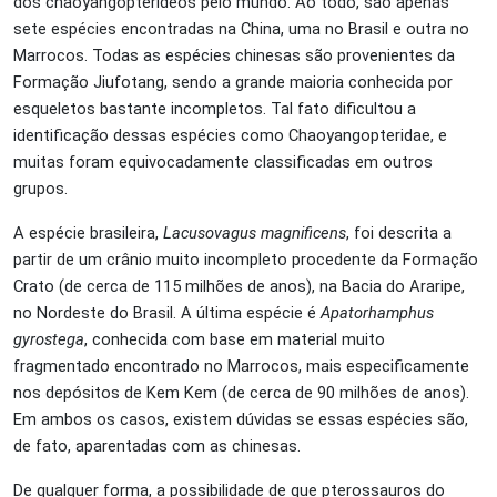
dos chaoyangopterídeos pelo mundo. Ao todo, são apenas
sete espécies encontradas na China, uma no Brasil e outra no
Marrocos. Todas as espécies chinesas são provenientes da
Formação Jiufotang, sendo a grande maioria conhecida por
esqueletos bastante incompletos. Tal fato dificultou a
identificação dessas espécies como Chaoyangopteridae, e
muitas foram equivocadamente classificadas em outros
grupos.
A espécie brasileira,
Lacusovagus
magnificens
, foi descrita a
partir de um crânio muito incompleto procedente da Formação
Crato (de cerca de 115 milhões de anos), na Bacia do Araripe,
no Nordeste do Brasil. A última espécie é
Apatorhamphus
gyrostega
, conhecida com base em material muito
fragmentado encontrado no Marrocos, mais especificamente
nos depósitos de Kem Kem (de cerca de 90 milhões de anos).
Em ambos os casos, existem dúvidas se essas espécies são,
de fato, aparentadas com as chinesas.
De qualquer forma, a possibilidade de que pterossauros do