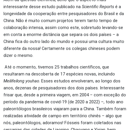
interessante desse estudo publicado na
Scientific Reports
é a
longevidade da cooperação entre pesquisadores do Brasil e da
China. Não é muito comum projetos terem tanto tempo de
colaboração intensa, assim como este, sobretudo levando-se
em conta a enorme distância que separa os dois países – a
China fica do outro lado do mundo e possui uma cultura muito
diferente da nossa! Certamente os colegas chineses podem
dizer o mesmo.
Até o momento, tivemos 25 trabalhos científicos, que
resultaram na descoberta de 17 espécies novas, incluindo
Meilifeilong youhao
. Esses estudos envolveram, ao longo dos
anos, dezenas de pesquisadores dos dois países. Interessante
frisar que, desde a primeira viagem, em 2004 – com exceção do
período da pandemia de covid-19 (de 2020 a 2022) –, todo ano
paleontólogos brasileiros viajaram para a China. Também foram
realizadas atividade de campo em território chinês – algo que
nós, paleontólogos, adoramos! Fósseis foram coletados nas
cercanias das cidades de Liaoning, Chaoyang e Yixian, bem