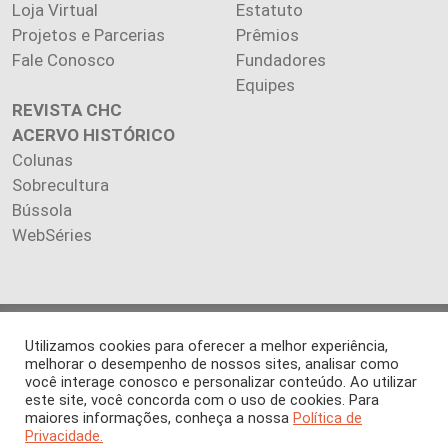
Loja Virtual
Estatuto
Projetos e Parcerias
Prêmios
Fale Conosco
Fundadores
Equipes
REVISTA CHC
ACERVO HISTÓRICO
Colunas
Sobrecultura
Bússola
WebSéries
Copyright 2026 INSTITUTO CIÊNCIA HOJE. Todos os direitos
Utilizamos cookies para oferecer a melhor experiência,
reservados.
melhorar o desempenho de nossos sites, analisar como
Os artigos publicados na revista refletem exclusivamente a
você interage conosco e personalizar conteúdo. Ao utilizar
este site, você concorda com o uso de cookies. Para
opinião de seus autores.
maiores informações, conheça a nossa
Política de
É proibida a reprodução, integral ou parcial, do conteúdo (imagens
Privacidade.
e textos) sem prévia autorização.