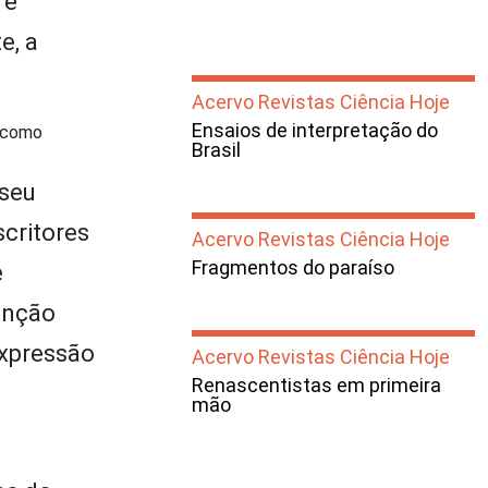
 e
e, a
Acervo Revistas Ciência Hoje
Ensaios de interpretação do
a como
Brasil
 seu
scritores
Acervo Revistas Ciência Hoje
Fragmentos do paraíso
e
enção
expressão
Acervo Revistas Ciência Hoje
Renascentistas em primeira
mão