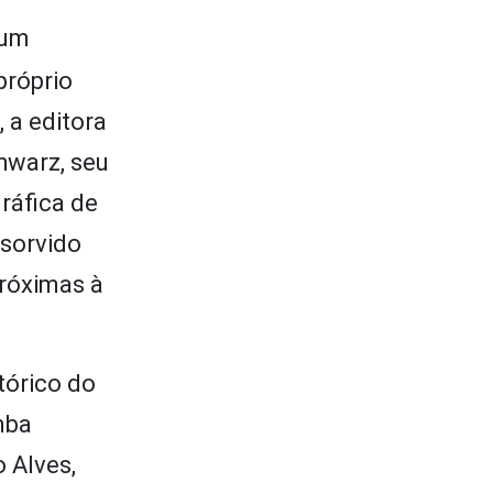
 um
próprio
 a editora
hwarz, seu
ráfica de
bsorvido
próximas à
stórico do
mba
 Alves,