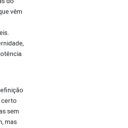
as do
 que vêm
eis.
ernidade,
potência
definição
 certo
cas sem
m, mas