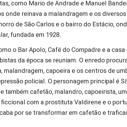
tas, como Mario de Andrade e Manuel Bandei
icos onde reinava a malandragem e os diversos
rro de São Carlos e o bairro do Estácio, on
alar, fundada em 1928.
 como o Bar Apolo, Café do Compadre e a casa 
mbistas da época se reuniam. O enredo procur
ba, malandragem, capoeira e os centros de um
pressão policial. O personagem principal é Sí
 e também cafetão, malandro, capoeirista, u
iccional com a prostituta Valdirene e o port
acaba por se transformar em cafetão e trafica