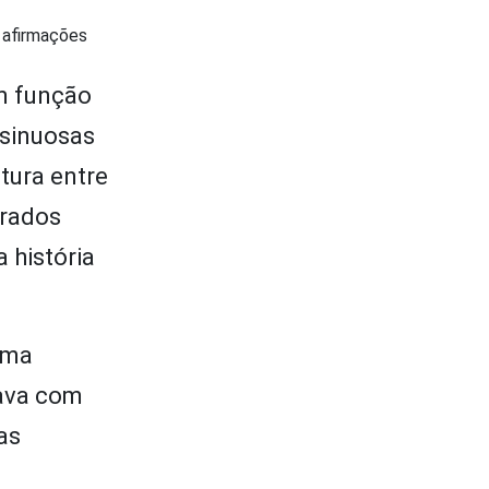
s afirmações
em função
 sinuosas
tura entre
rrados
 história
uma
nava com
as