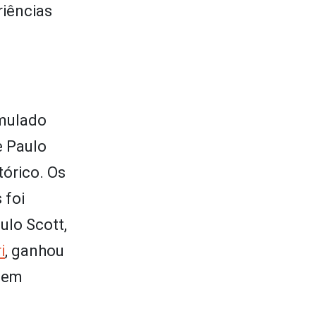
iências
rmulado
e Paulo
órico. Os
 foi
aulo Scott,
i
, ganhou
e em