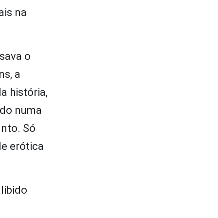
ais na
ssava o
s, a
a história,
ido numa
unto. Só
e erótica
libido