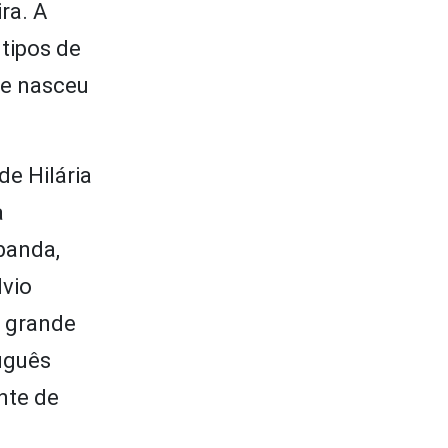
ra. A
 tipos de
de nasceu
de Hilária
a
banda,
lvio
m grande
uguês
nte de