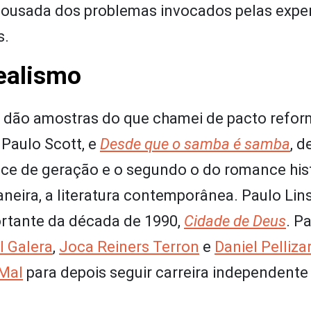
 ousada dos problemas invocados pelas exper
s.
ealismo
 dão amostras do que chamei de pacto refo
e Paulo Scott, e
Desde que o samba é samba
, d
nce de geração e o segundo o do romance hist
eira, a literatura contemporânea. Paulo Lins
rtante da década de 1990,
Cidade de Deus
. P
l Galera
,
Joca Reiners Terron
e
Daniel Pellizar
 Mal
para depois seguir carreira independent