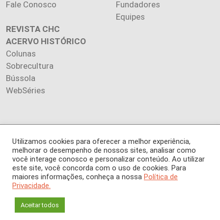
Fale Conosco
Fundadores
Equipes
REVISTA CHC
ACERVO HISTÓRICO
Colunas
Sobrecultura
Bússola
WebSéries
Utilizamos cookies para oferecer a melhor experiência,
Copyright 2026 INSTITUTO CIÊNCIA HOJE. Todos os direitos
melhorar o desempenho de nossos sites, analisar como
reservados.
você interage conosco e personalizar conteúdo. Ao utilizar
Os artigos publicados na revista refletem exclusivamente a
este site, você concorda com o uso de cookies. Para
opinião de seus autores.
maiores informações, conheça a nossa
Política de
É proibida a reprodução, integral ou parcial, do conteúdo (imagens
Privacidade.
e textos) sem prévia autorização.
Aceitar todos