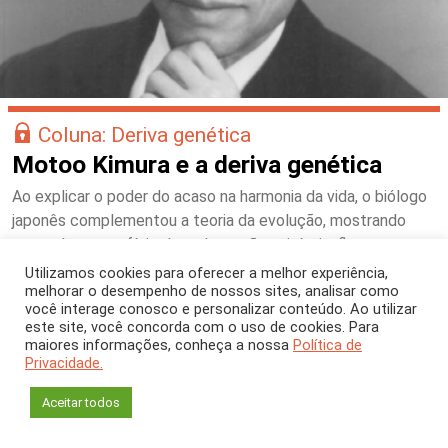
Coluna: Deriva genética
Motoo Kimura e a deriva genética
Ao explicar o poder do acaso na harmonia da vida, o biólogo
japonês complementou a teoria da evolução, mostrando
que, sob a superfície das adaptações visíveis, fluem
mudanças constantes e silenciosas
Utilizamos cookies para oferecer a melhor experiência,
melhorar o desempenho de nossos sites, analisar como
você interage conosco e personalizar conteúdo. Ao utilizar
este site, você concorda com o uso de cookies. Para
maiores informações, conheça a nossa
Política de
Privacidade.
Aceitar todos