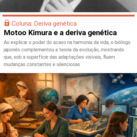
Coluna: Deriva genética
Motoo Kimura e a deriva genética
Ao explicar o poder do acaso na harmonia da vida, o biólogo
japonês complementou a teoria da evolução, mostrando
que, sob a superfície das adaptações visíveis, fluem
mudanças constantes e silenciosas