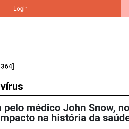
Login
 364]
vírus
da pelo médico John Snow, n
impacto na história da saúd