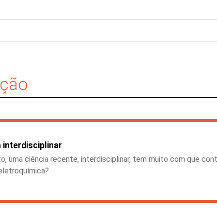
ição
interdisciplinar
ma ciência recente, interdisciplinar, tem muito com que contr
oeletroquímica?