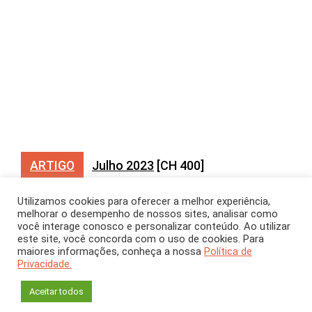
ARTIGO
Julho 2023
[CH 400]
Sistema rápido e
Utilizamos cookies para oferecer a melhor experiência,
melhorar o desempenho de nossos sites, analisar como
colaborativo para
você interage conosco e personalizar conteúdo. Ao utilizar
este site, você concorda com o uso de cookies. Para
estudo da
maiores informações, conheça a nossa
Política de
Privacidade.
biodiversidade
Aceitar todos