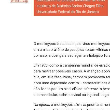
Laboratório de Biologia Molecular de Vírus
Instituto de Biofísica Carlos Chagas Filho
Universidade Federal do Rio de Janeiro
O monkeypox é causado pelo vírus monkeypox, 
em um laboratório de pesquisa foram vítimas 
por isso, a doença e seu agente etiológico f
Em 1970, como a campanha mundial de erradicaç
para rastrear possíveis casos. A atenção sob
que, em sua fase inicial, também provocava feb
com uma depressão central– características d
não fosse por um sinal clínico diferente: a p
submandibular, axilar, cervical ou inguinal. L
Na época, o monkeypox afetava prioritariamen