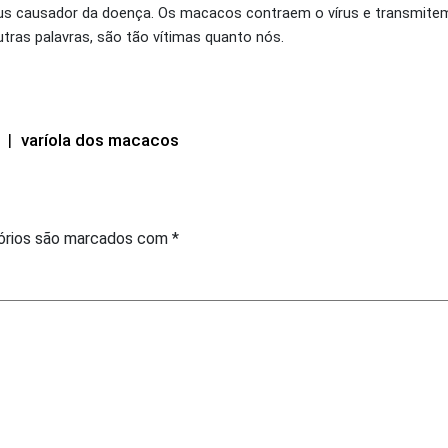
rus causador da doença. Os macacos contraem o vírus e transmite
ras palavras, são tão vítimas quanto nós.
|
varíola dos macacos
órios são marcados com
*