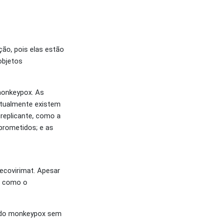
ão, pois elas estão
objetos
monkeypox. As
 Atualmente existem
 replicante, como a
prometidos; e as
tecovirimat. Apesar
s, como o
us do monkeypox sem