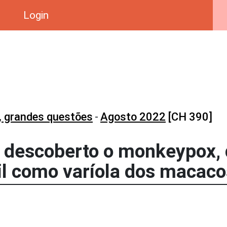
Login
, grandes questões
-
Agosto 2022
[CH 390]
i descoberto o monkeypox,
il como varíola dos macac