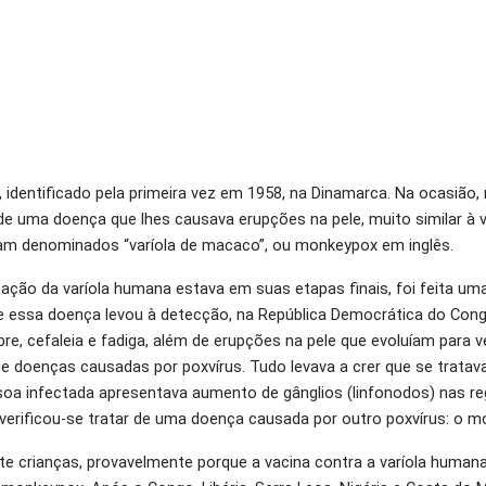
identificado pela primeira vez em 1958, na Dinamarca. Na ocasião,
de uma doença que lhes causava erupções na pele, muito similar à 
oram denominados “varíola de macaco”, ou monkeypox em inglês.
ão da varíola humana estava em suas etapas finais, foi feita uma 
re essa doença levou à detecção, na República Democrática do Con
re, cefaleia e fadiga, além de erupções na pele que evoluíam para v
e doenças causadas por poxvírus. Tudo levava a crer que se tratav
essoa infectada apresentava aumento de gânglios (linfonodos) nas r
ogo verificou-se tratar de uma doença causada por outro poxvírus: o 
te crianças, provavelmente porque a vacina contra a varíola human