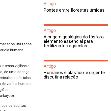
Artigo
Pontes entre florestas úmidas
Artigo
A origem geológica do fósforo,
elemento essencial para
 macacos utilizados
fertilizantes agrícolas
varíola humana –
Artigo
intensa vigilância
go, de uma doença
Humanos e plástico: é urgente
discutir a relação
esículas e pústulas
a de varíola humana
egiões
monkeypox.
a que os adultos