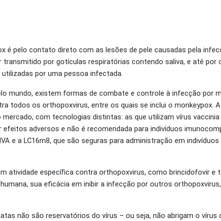
 é pelo contato direto com as lesões de pele causadas pela infecç
 transmitido por gotículas respiratórias contendo saliva, e até por 
utilizadas por uma pessoa infectada.
elo mundo, existem formas de combate e controle à infecção por 
tra todos os orthopoxvirus, entre os quais se inclui o monkeypox.
no mercado, com tecnologias distintas: as que utilizam vírus vaccinia
r efeitos adversos e não é recomendada para indivíduos imunocom
 MVA e a LC16m8, que são seguras para administração em indivíduos
m atividade específica contra orthopoxvirus, como brincidofovir e 
 humana, sua eficácia em inibir a infecção por outros orthopoxviru
imatas não são reservatórios do vírus – ou seja, não abrigam o vír