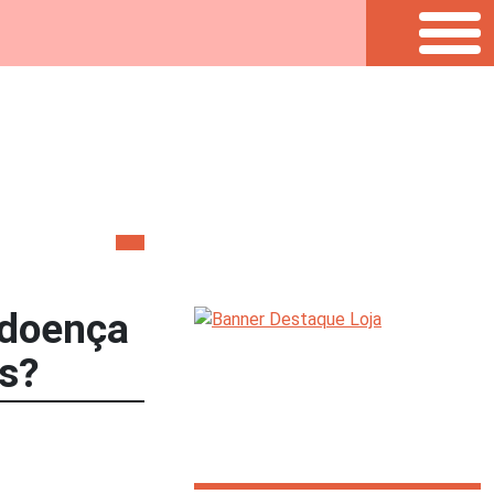
 doença
os?