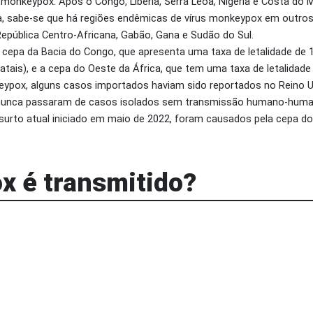
monkeypox. Após o Congo, Libéria, Serra Leoa, Nigéria e Costa do 
a, sabe-se que há regiões endêmicas de vírus monkeypox em outros
epública Centro-Africana, Gabão, Gana e Sudão do Sul.
cepa da Bacia do Congo, que apresenta uma taxa de letalidade de 1
tais), e a cepa do Oeste da África, que tem uma taxa de letalidade 
ypox, alguns casos importados haviam sido reportados no Reino Uni
 nunca passaram de casos isolados sem transmissão humano-huma
rto atual iniciado em maio de 2022, foram causados pela cepa do 
 é transmitido?