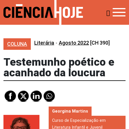
Literária
-
Agosto 2022
[CH 390]
COLUNA
Testemunho poético e
acanhado da loucura
Georgina Martins
Curso de Especialização em
Literatura Infantil e Juvenil