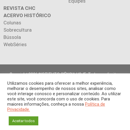
Equipes
REVISTA CHC
ACERVO HISTÓRICO
Colunas
Sobrecultura
Bússola
WebSéries
Copyright 2026 INSTITUTO CIÊNCIA HOJE. Todos os direitos
reservados.
Utilizamos cookies para oferecer a melhor experiência,
Os artigos publicados na revista refletem exclusivamente a
melhorar o desempenho de nossos sites, analisar como
opinião de seus autores.
você interage conosco e personalizar conteúdo. Ao utilizar
É proibida a reprodução, integral ou parcial, do conteúdo (imagens
este site, você concorda com o uso de cookies. Para
maiores informações, conheça a nossa
Política de
e textos) sem prévia autorização.
Privacidade.
Aceitar todos