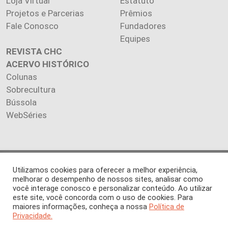
Loja Virtual
Estatuto
Projetos e Parcerias
Prêmios
Fale Conosco
Fundadores
Equipes
REVISTA CHC
ACERVO HISTÓRICO
Colunas
Sobrecultura
Bússola
WebSéries
Copyright 2026 INSTITUTO CIÊNCIA HOJE. Todos os direitos
Utilizamos cookies para oferecer a melhor experiência,
reservados.
melhorar o desempenho de nossos sites, analisar como
você interage conosco e personalizar conteúdo. Ao utilizar
Os artigos publicados na revista refletem exclusivamente a
este site, você concorda com o uso de cookies. Para
opinião de seus autores.
maiores informações, conheça a nossa
Política de
É proibida a reprodução, integral ou parcial, do conteúdo (imagens
Privacidade.
e textos) sem prévia autorização.