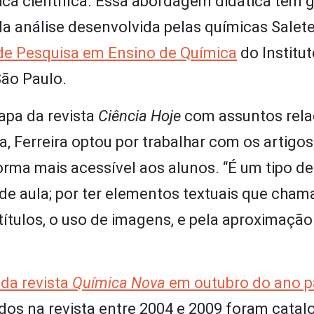
ica científica. Essa abordagem didática tem
da análise desenvolvida pelas químicas Salet
de Pesquisa em Ensino de Química
do Institut
São Paulo.
apa da revista
Ciência Hoje
com assuntos rel
ta, Ferreira optou por trabalhar com os artigos
rma mais acessível aos alunos. “É um tipo de
 de aula; por ter elementos textuais que cha
ítulos, o uso de imagens, e pela aproximaçã
 da revista
Química Nova
em outubro do ano 
ados na revista entre 2004 e 2009 foram cata