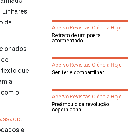
 ganhado
e Linhares
o de
Acervo Revistas Ciência Hoje
Retrato de um poeta
atormentado
acionados
 de
Acervo Revistas Ciência Hoje
 texto que
Ser, ter e compartilhar
mam a
o com o
Acervo Revistas Ciência Hoje
Preâmbulo da revolução
copernicana
passado
.
logados e