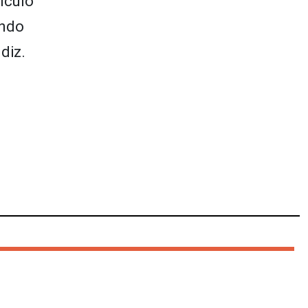
ículo
undo
diz.