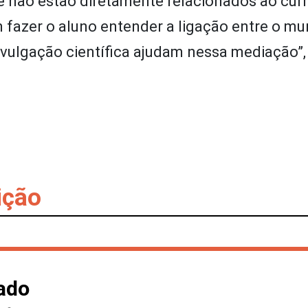
não estão diretamente relacionados ao curr
m fazer o aluno entender a ligação entre o m
ivulgação científica ajudam nessa mediação”, 
ição
ado