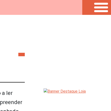
 a ler
mpreender