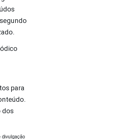
eúdos
, segundo
zado.
riódico
tos para
onteúdo.
o dos
e divulgação