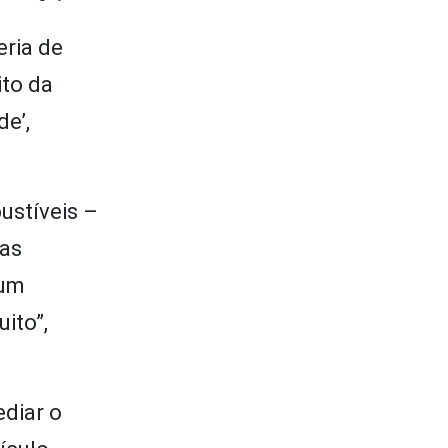
eria de
ito da
de’,
ustíveis –
uas
 um
ito”,
ediar o