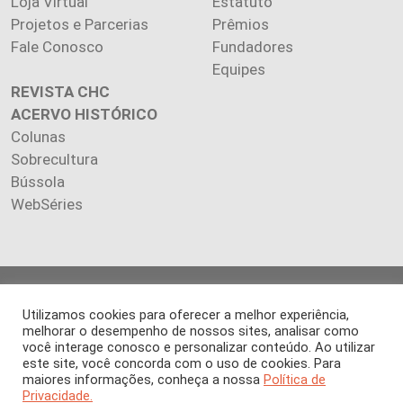
Loja Virtual
Estatuto
Projetos e Parcerias
Prêmios
Fale Conosco
Fundadores
Equipes
REVISTA CHC
ACERVO HISTÓRICO
Colunas
Sobrecultura
Bússola
WebSéries
Copyright 2026 INSTITUTO CIÊNCIA HOJE. Todos os direitos
Utilizamos cookies para oferecer a melhor experiência,
reservados.
melhorar o desempenho de nossos sites, analisar como
Os artigos publicados na revista refletem exclusivamente a
você interage conosco e personalizar conteúdo. Ao utilizar
opinião de seus autores.
este site, você concorda com o uso de cookies. Para
É proibida a reprodução, integral ou parcial, do conteúdo (imagens
maiores informações, conheça a nossa
Política de
e textos) sem prévia autorização.
Privacidade.