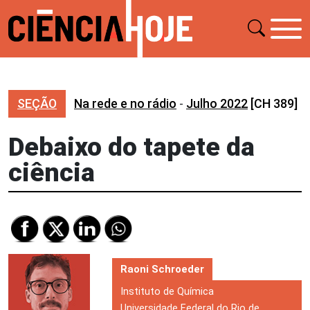
SEÇÃO
Na rede e no rádio
-
Julho 2022
[CH 389]
Debaixo do tapete da
ciência
Raoni Schroeder
Instituto de Química
Universidade Federal do Rio de