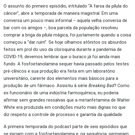
O assunto do primeiro episódio, intitulado “A farsa da pílula do
câncer”, abre a temporada de maneira magistral. Em uma
conversa um pouco mais informal – aquela velha conversa de
bar com os amigos –, boa parcela da população resolveu
comprar a briga da pílula mágica, foi justamente quando a coisa
começou a “dar ruim”. Se hoje olhamos atônitos os absurdos
feitos em prol do uso da cloroquina durante a pandemia de
COVID-19, devemos lembrar que o buraco já foi ainda mais
fundo. A fosfoetanolamina sequer havia passado pelos testes
pré-clínicos e sua produção era feita em um laboratório
universitário, carente dos elementos mais básicos para a
produção de um fármaco. Assistiu à série
Breaking Bad
? Como
ex-funcionário de uma indústria farmoquímica, eu poderia
afirmar sem grandes ressalvas que a metanfetamina de Walter
White era produzida em condições muito mais dignas no que
diz respeito a controle de processo e garantia da qualidade.
A primeira temporada do podcast parte de seis episódios que
se iniciam com a fosfoetanolamina e, na sequência, permeiam