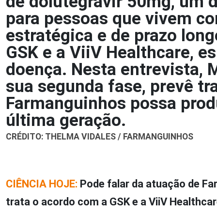
de dolutegravir 50mg, um
para pessoas que vivem com
estratégica e de prazo lon
GSK e a ViiV Healthcare, e
doença. Nesta entrevista, 
sua segunda fase, prevê tr
Farmanguinhos possa produ
última geração.
CRÉDITO: THELMA VIDALES / FARMANGUINHOS
CIÊNCIA HOJE:
Pode falar da atuação de Fa
trata o acordo com a GSK e a ViiV Healthca