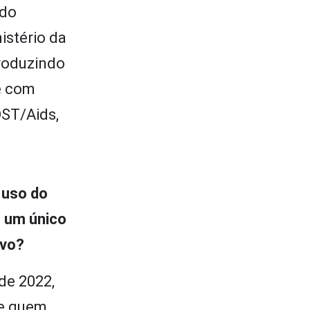
do
istério da
produzindo
e com
DST/Aids,
 uso do
m um único
ivo?
de 2022,
de quem