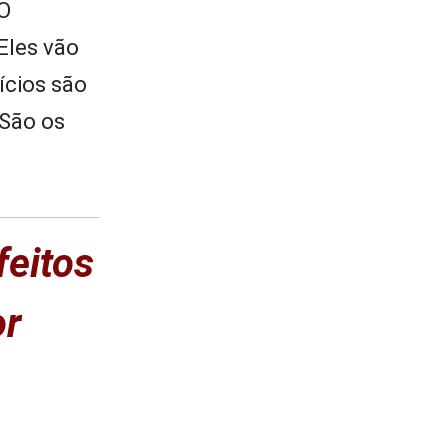
 O
Eles vão
ícios são
 São os
eitos
or