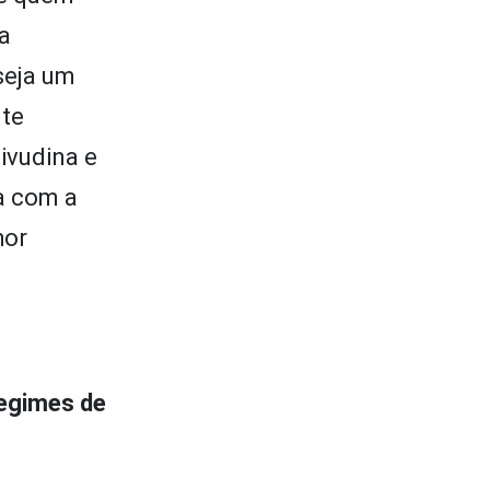
a
seja um
nte
ivudina e
a com a
hor
regimes de