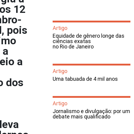
dos 12
mbro-
, pois
Artigo
Equidade de gênero longe das
timo
ciências exatas
no Rio de Janeiro
 a
eio a
Artigo
Uma tabuada de 4 mil anos
o dos
Artigo
Jornalismo e divulgação: por um
debate mais qualificado
leva