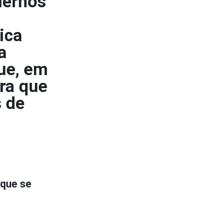
dernos
ica
a
que, em
ra que
 de
 que se