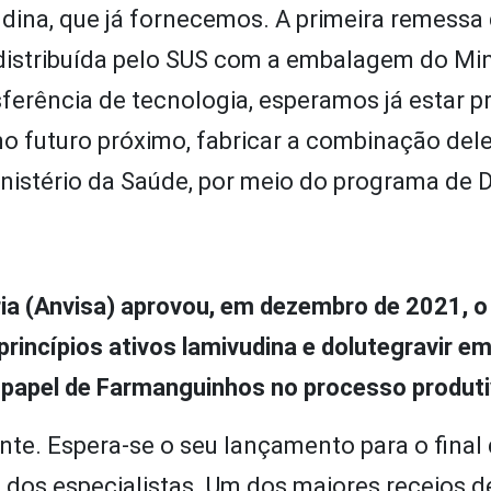
dina, que já fornecemos. A primeira
remessa
 distribuída pelo SUS com a embalagem do Min
ferência de tecnologia, esperamos já estar 
no futuro próximo,
fabricar
a combinação del
istério da Saúde, por meio do programa de 
ria (Anvisa) aprovou, em dezembro de 2021, o
incípios ativos lamivudina e dolutegravir e
o papel de Farmanguinhos no processo produt
e. Espera-se o seu lançamento para o final 
e dos especialistas. Um dos maiores receios 