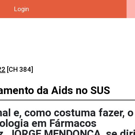
Login
22
[CH 384]
tamento da Aids no SUS
nal e, como costuma fazer, o
cnologia em Fármacos
z, JORGE MENDONÇA, se diri