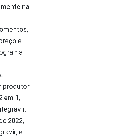
temente na
momentos,
preço e
programa
a.
r produtor
2 em 1,
tegravir.
de 2022,
ravir, e