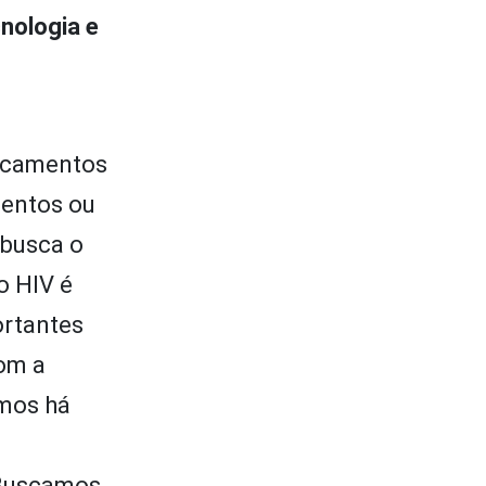
nologia e
dicamentos
entos ou
 busca o
o HIV é
ortantes
om a
amos há
Buscamos