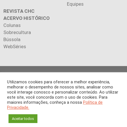
Equipes
REVISTA CHC
ACERVO HISTÓRICO
Colunas
Sobrecultura
Bússola
WebSéries
Copyright 2026 INSTITUTO CIÊNCIA HOJE. Todos os direitos
reservados.
Utilizamos cookies para oferecer a melhor experiência,
melhorar o desempenho de nossos sites, analisar como
Os artigos publicados na revista refletem exclusivamente a
você interage conosco e personalizar conteúdo. Ao utilizar
opinião de seus autores.
este site, você concorda com o uso de cookies. Para
É proibida a reprodução, integral ou parcial, do conteúdo (imagens
maiores informações, conheça a nossa
Política de
e textos) sem prévia autorização.
Privacidade.
Aceitar todos