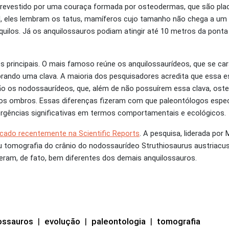
o revestido por uma couraça formada por osteodermas, que são pla
al, eles lembram os tatus, mamíferos cujo tamanho não chega a um
ilos. Já os anquilossauros podiam atingir até 10 metros da ponta
s principais. O mais famoso reúne os anquilossaurídeos, que se ca
ando uma clava. A maioria dos pesquisadores acredita que essa es
ão os nodossaurídeos, que, além de não possuírem essa clava, ost
os ombros. Essas diferenças fizeram com que paleontólogos espe
gências significativas em termos comportamentais e ecológicos.
icado recentemente na Scientific Reports
. A pesquisa, liderada po
zou tomografia do crânio do nodossaurídeo Struthiosaurus austriacu
 eram, de fato, bem diferentes dos demais anquilossauros.
ossauros
|
evolução
|
paleontologia
|
tomografia