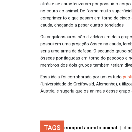
atrás e se caracterizaram por possuir o corp
no couro do animal. De forma muito superfici
comprimento e que pesam em torno de cinco qu
cauda, chegando a pesar quatro toneladas.
Os anquilossauros são divididos em dois grupo
possuírem uma projeção óssea na cauda, lembr
seria uma arma de defesa. O segundo grupo s
ósseas pontiagudas em torno do pescoço e n
membros dos dois grupos também teriam diver
Essa ideia foi corroborada por um estudo
publ
(Universidade de Greifswald, Alemanha), utili
Áustria, e sugeriu que os animais desse grupo
TAGS
comportamento animal
|
din