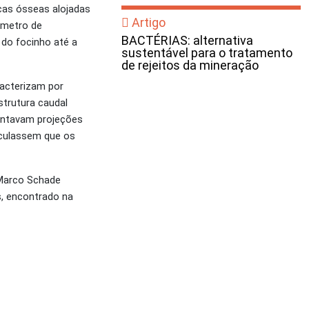
cas ósseas alojadas
Artigo
 metro de
BACTÉRIAS: alternativa
 do focinho até a
sustentável para o tratamento
de rejeitos da mineração
racterizam por
trutura caudal
entavam projeções
culassem que os
r Marco Schade
s, encontrado na